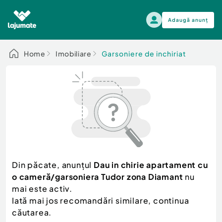
Adaugă anunț
Alege categoria
Home
Imobiliare
Garsoniere de inchiriat
Auto, moto si ambarcatiuni
Toate Anunturile
Auto, moto si ambarcatiuni
Imobiliare
Autoturisme
Electronice si electrocasnice
Anvelope si Jante
Casa si gradina
Alege dupa sezon
Piese auto
Scutere - ATV - UTV
Din păcate, anunțul
Dau in chirie apartament cu
Mama si copilul
Autoutilitare
o cameră/garsoniera Tudor zona Diamant
nu
Moda si frumusete
Ambarcatiuni
mai este activ.
Sport, timp liber, arta
Iată mai jos recomandări similare, continua
Camioane - Rulote - Remorci
Agro si Industrie
căutarea.
Motociclete