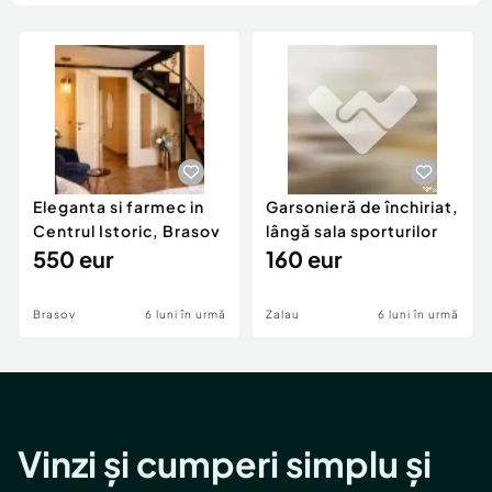
Locuri de munca
Utilaje agricole si industriale
Servicii
Piese auto si accesorii
Animale de companie
Dacia Duster
Afaceri și echipamente profesionale
Inchiriere Bunuri si Vehicule
Eleganta si farmec in
Garsonieră de închiriat,
Centrul Istoric, Brasov
lângă sala sporturilor
550 eur
160 eur
Brasov
6 luni în urmă
Zalau
6 luni în urmă
Vinzi și cumperi simplu și