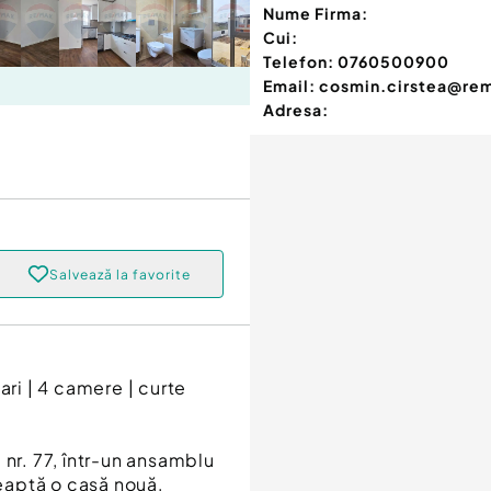
Nume Firma:
Cui:
Telefon:
0760500900
Email:
cosmin.cirstea@re
Adresa:
Salvează la favorite
ari | 4 camere | curte
i nr. 77, într-un ansamblu
teaptă o casă nouă,