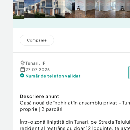
Companie
Tunari
,
IF
27.07.2026
Număr de telefon
validat
Descriere anunt
Casă nouă de închiriat în ansamblu privat – Tun
proprie | 2 parcări
Într-o zonă liniștită din Tunari, pe Strada Teiulu
rezidențial restrâns cu doar 12 locuințe, te aș