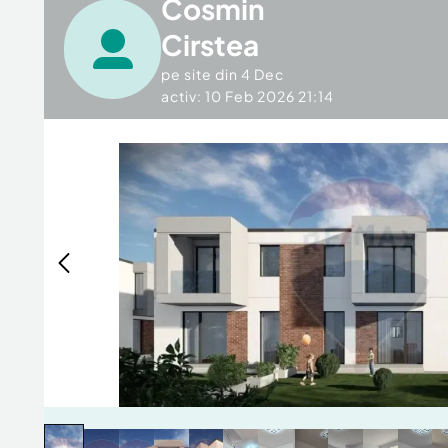
Cosmin
Cirstea
pe site din
4 Dec
activ: 10 Feb 2026 21:14