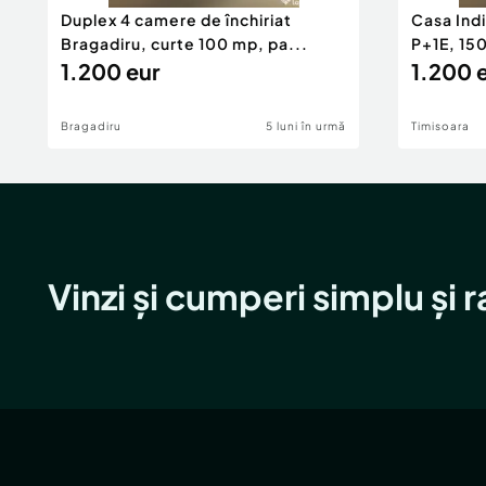
Duplex 4 camere de închiriat
Casa Indi
Bragadiru, curte 100 mp, pa...
P+1E, 15
1.200 eur
1.200 
Bragadiru
5 luni în urmă
Timisoara
Vinzi și cumperi simplu și 