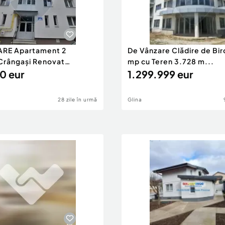
compartimentat, într-o
ti.
e locuri nu se descriu
ARE Apartament 2
De Vânzare Clădire de Biro
rângași Renovat
mp cu Teren 3.728 m...
.
0 eur
1.299.999 eur
28 zile în urmă
Glina