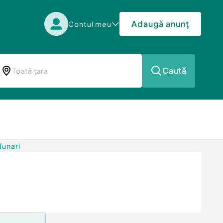
Adaugă anunț
Contul meu
Caută
Tunari