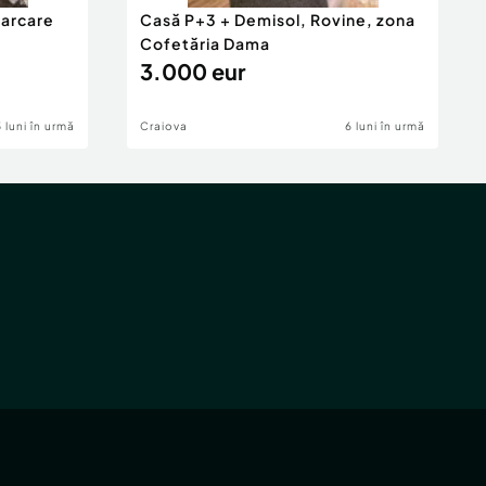
parcare
Casă P+3 + Demisol, Rovine, zona
Cofetăria Dama
3.000 eur
5 luni în urmă
Craiova
6 luni în urmă