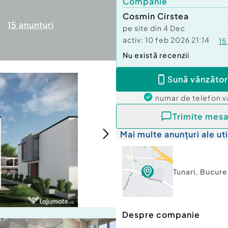
Companie
Cosmin Cirstea
15
anunțuri
pe site din
4 Dec
activ:
10 feb 2026 21:14
15
Nu există recenzii
Sună vânzător
numar de telefon
v
Trimite mesa
Mai multe anunțuri ale uti
Tunari
,
Bucures
Despre companie