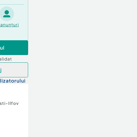
anunțuri
ul
alidat
j
lizatorului
ti-Ilfov