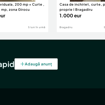
viduala, 200 mp + Curte ,
Casa de inchiriet, curte, 
0 mp, zona Girocu
proprie I Bragadiru
eur
1.000 eur
5 luni în urmă
Bragadiru
rapid
Adaugă anunț