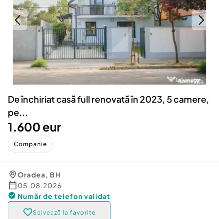
Locuri de munca
Utilaje agricole si industriale
Servicii
Piese auto si accesorii
Animale de companie
Dacia Duster
Afaceri și echipamente profesionale
Inchiriere Bunuri si Vehicule
De închiriat casă full renovată în 2023, 5 camere,
pe...
1.600 eur
Companie
Oradea
,
BH
05.08.2026
Număr de telefon
validat
Salvează la favorite