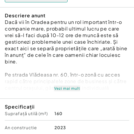
Descriere anunt
Dacă vii în Oradea pentru un rol important într-o
companie mare, probabil ultimul lucru pe care
vrei să-l faci după 10-12 ore de muncă este să
gestionezi problemele unei case închiriate. Și
exact aici se separă proprietățile care „arată bine
în anunț” de cele în care oamenii chiar locuiesc
bine.
Pe strada Vlădeasa nr. 60, într-o zonă cu acces
rapid către principalele zone de business și către
centrul orașului, găsești o casă individuală
Vezi mai mult
pregătită pentru o familie care caută stabilitate,
confort și un ritm de viață normal într-o perioadă
Specificații
deja solicitantă profesional.
Suprafață utilă (m²)
160
Casa are 160 mp utili, pe două niveluri:
An constructie
2023
- living amplu