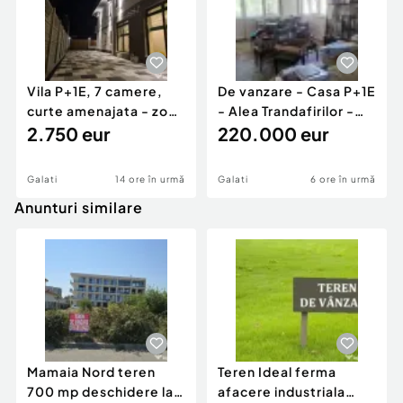
Vila P+1E, 7 camere,
De vanzare - Casa P+1E
curte amenajata - zona
- Alea Trandafirilor -
Mall, George ...
2.750 eur
220.000 euro
220.000 eur
Galati
14 ore în urmă
Galati
6 ore în urmă
Anunturi similare
Mamaia Nord teren
Teren Ideal ferma
700 mp deschidere la
afacere industriala