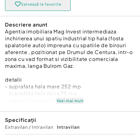
Salvează la favorite
Descriere anunt
Agentia imobiliara Mag Invest intermediaza
inchirierea unui spatiu industrial tip hala (fosta
spalatorie auto) impreuna cu spatiile de birouri
aferente , pozitionat pe Drumul de Centura, intr-o
zona cu vad format si vizibilitate comerciala
maxima, langa Bulrom Gaz.
detalii
- suprafata hala mare 252 mp
- suprafata hala mica 75 mp
- suprafata birouri 63 mp
Vezi mai mult
- teren 760 mp din care 370 mp suprafata libera,
betonata
Specificații
- toate utilitatile - apa curenta, canalizare, curent
Extravilan / Intravilan
Intravilan
mono si trifazat, centrala termica pentru spatiul
de birouri, instalatie aditionala pentru incalzire