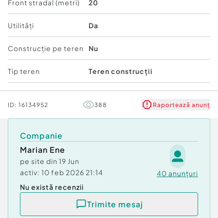
hala pe gaz metan.
Front stradal (metri)
20
- constructie din panouri acoperita cu tabla,
tamplarie cu geam termopan, gresie, curte
Utilități
Da
betonata.
Construcție pe teren
Nu
Pret propus pentru inchiriere 2500 euro
(negociabil) la care se adauga TVA.
Tip teren
Teren construcții
Comision de intermediere 50%+TVA din prima
luna de chirie.
ID:
16134952
388
Raportează anunț
Detalii suplimentare si programari la nr.
0740949871 - Marian Ene, consilier imobiliar Mag
Invest
Companie
Marian Ene
pe site din
19 Jun
activ:
10 feb 2026 21:14
40
anunțuri
Nu există recenzii
Trimite mesaj