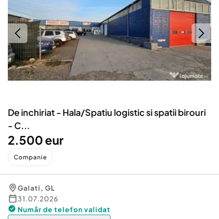
Locuri de munca
Utilaje agricole si industriale
Servicii
Piese auto si accesorii
Animale de companie
Dacia Duster
Afaceri și echipamente profesionale
Inchiriere Bunuri si Vehicule
De inchiriat - Hala/Spatiu logistic si spatii birouri
- C...
2.500 eur
Companie
Galati
,
GL
31.07.2026
Număr de telefon
validat