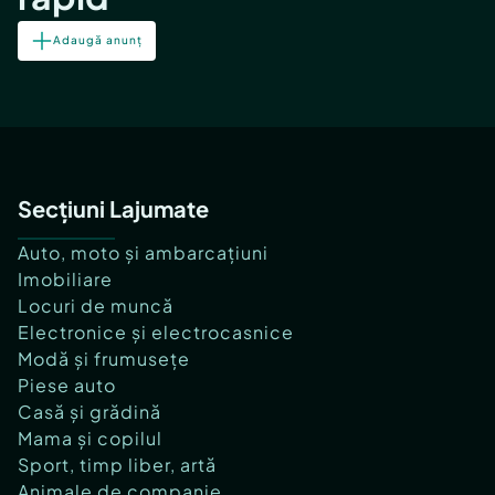
Adaugă anunț
Secțiuni Lajumate
Auto, moto și ambarcațiuni
Imobiliare
Locuri de muncă
Electronice și electrocasnice
Modă și frumusețe
Piese auto
Casă și grădină
Mama și copilul
Sport, timp liber, artă
Animale de companie