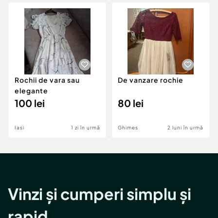
Locuri de munca
Utilaje agricole si industriale
Servicii
Piese auto si accesorii
Animale de companie
Dacia Duster
Afaceri și echipamente profesionale
Inchiriere Bunuri si Vehicule
Rochii de vara sau
De vanzare rochie
elegante
100 lei
80 lei
Iasi
1 zi în urmă
Ghimes
2 luni în urmă
Vinzi și cumperi simplu și
rapid