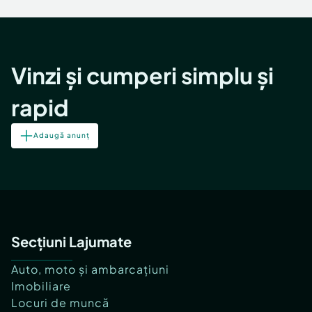
Locuri de munca
Utilaje agricole si industriale
Servicii
Piese auto si accesorii
Animale de companie
Dacia Duster
Afaceri și echipamente profesionale
Vinzi și cumperi simplu și
Inchiriere Bunuri si Vehicule
rapid
Adaugă anunț
Secțiuni Lajumate
Auto, moto și ambarcațiuni
Imobiliare
Locuri de muncă