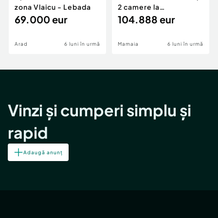
zona Vlaicu - Lebada
2 camere la
69.000 eur
cheie,langa Mega
104.888 eur
Image
Arad
6 luni în urmă
Mamaia
6 luni în urmă
Vinzi și cumperi simplu și
rapid
Adaugă anunț