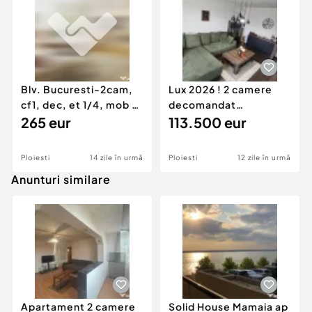
Blv. Bucuresti-2cam,
Lux 2026 ! 2 camere
cf1, dec, et 1/4, mob si
decomandat
util la 1400 l
265 eur
Democrației – la cheie
113.500 eur
Ploiesti
14 zile în urmă
Ploiesti
12 zile în urmă
Anunturi similare
Apartament 2 camere
Solid House Mamaia ap