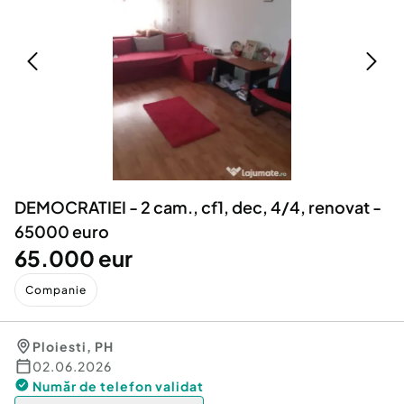
Locuri de munca
Utilaje agricole si industriale
Servicii
Piese auto si accesorii
Animale de companie
Dacia Duster
Afaceri și echipamente profesionale
Inchiriere Bunuri si Vehicule
DEMOCRATIEI - 2 cam., cf1, dec, 4/4, renovat -
65000 euro
65.000 eur
Companie
Ploiesti
,
PH
02.06.2026
Număr de telefon
validat