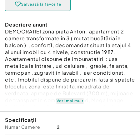
Salvează la favorite
Descriere anunt
DEMOCRATIEI zona piata Anton , apartament 2
camere transformate în 3 ( mutat bucătăria în
balcon ) , confort1, decomandat situat la etajul 4
al unui imobil cu 4 nivele, constructie 1987.
Apartamentul dispune de imbunatatiri : usa
metalica la intrare , usi celulare , gresie, faianta,
termopan , zugravit in lavabil , aer conditionat,
etc . Imobilul dispune de parcare in fata si spatele
blocului, zona este linistita,incadrata de
verdeata, aproape de Bulevard (300 m), mijloace
de transport in comun , Kaufland, Mega Image,
Vezi mai mult
Profi, Macelaria Pion, banci , aproape de Colegiul
Pedagogic, gradinita Ariel , 800 m de Gara de
Specificații
Sud , supermarket Kaufland Sud etc . Bonus :
Numar Camere
2
partial mobilat dormitoare si bucataria .
Pret vanzare 65000 euro.