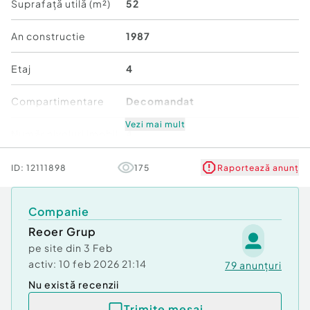
Suprafață utilă (m²)
52
An constructie
1987
Precizati ca ati vazut oferta cu ID-ul: 4053
Etaj
4
Confort:
1
Tip imobil:
Bloc de apartamente
Compartimentare
Decomandat
Număr Băi:
1
Vezi mai mult
Număr niveluri imobil
4
Mobilat/Utilat
3
ID:
12111898
175
Raportează anunț
Stare
Renovată
Companie
Reoer Grup
Comfort
1
pe site din
3 Feb
activ:
10 feb 2026 21:14
79
anunțuri
Nu există recenzii
Trimite mesaj