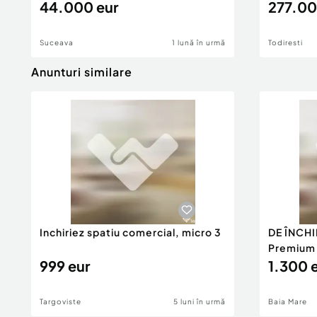
44.000 eur
277.00
Suceava
1 lună în urmă
Todiresti
Anunturi similare
Inchiriez spatiu comercial, micro 3
DE ÎNCHI
Premium 1
999 eur
1.300 
Targoviste
5 luni în urmă
Baia Mare