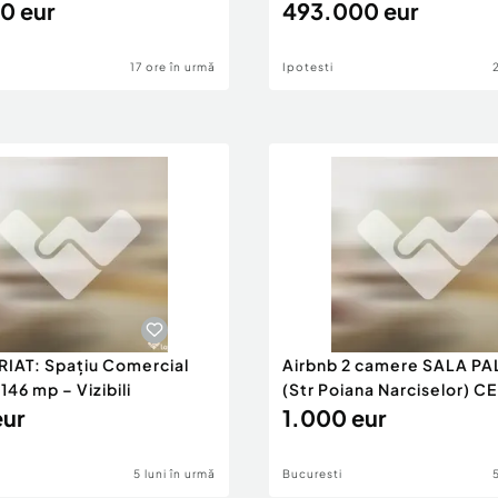
0 eur
493.000 eur
17 ore în urmă
Ipotesti
RIAT: Spațiu Comercial
Airbnb 2 camere SALA PA
46 mp – Vizibili
(Str Poiana Narciselor) C
eur
1.000 eur
5 luni în urmă
Bucuresti