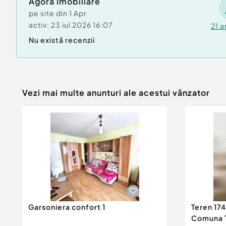
Agora Imobiliare
pe site din
1 Apr
activ:
23 iul 2026 16:07
21
a
Nu există recenzii
Vezi mai multe anunturi ale acestui vânzator
Garsoniera confort 1
Teren 174
Comuna T