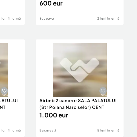
600 eur
2 luni în urmă
Suceava
2 luni în urmă
LATULUI
Airbnb 2 camere SALA PALATULUI
ENT
(Str Poiana Narciselor) CENT
1.000 eur
5 luni în urmă
Bucuresti
5 luni în urmă