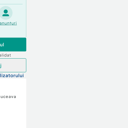
anunțuri
ul
alidat
j
lizatorului
Suceava