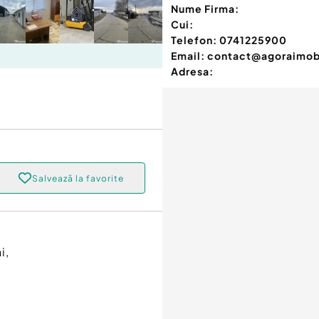
Nume Firma:
Cui:
Telefon:
0741225900
Email:
contact@agoraimobi
Adresa:
Salvează la favorite
i,