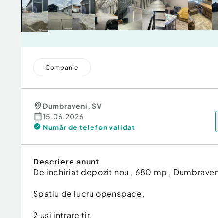
Companie
Dumbraveni
,
SV
15.06.2026
Număr de telefon
validat
Descriere anunt
De inchiriat depozit nou , 680 mp , Dumbraven
Spatiu de lucru openspace,
2 usi intrare tir,