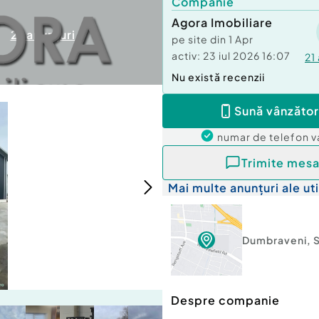
Companie
Agora Imobiliare
21
anunțuri
pe site din
1 Apr
activ:
23 iul 2026 16:07
21
Nu există recenzii
Sună vânzător
numar de telefon
v
Trimite mesa
Mai multe anunțuri ale uti
Dumbraveni
,
Despre companie