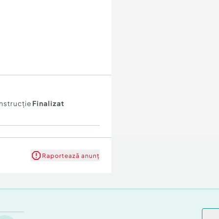
nstrucţie
Finalizat
Raportează anunț