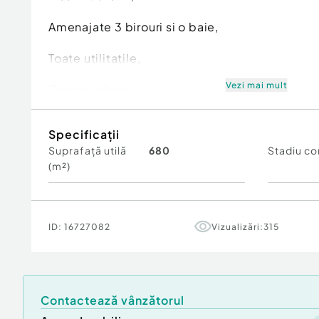
Amenajate 3 birouri si o baie,
Toate utilitatile,
Vezi mai mult
Curent trifazic.
Suprafaţă totală: 680 m²
Specificații
An finalizare construcție: 2023
Suprafață utilă
680
Stadiu co
Vitrină: 10 m
(m²)
Stadiu construcţie:
Finalizat
Înălţime spaţiu: 3 m
Număr încăperi: 1
Număr Grupuri Sanitare: 1
ID:
16727082
Vizualizări:
315
Comision cumpărător:
0%
Tip imobil:
Centru comercial
Contactează vânzătorul