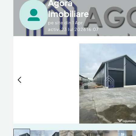
Agora
Imobiliare
pe site din
1 Apr
activ: 23 Iul 2026 16:07