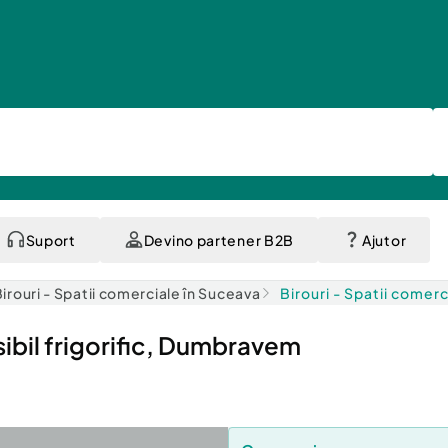
Suport
Devino partener B2B
Ajutor
irouri - Spatii comerciale în Suceava
Birouri - Spatii comer
sibil frigorific, Dumbravem