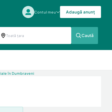
Adaugă anunț
Contul meu
Caută
ciale în Dumbraveni