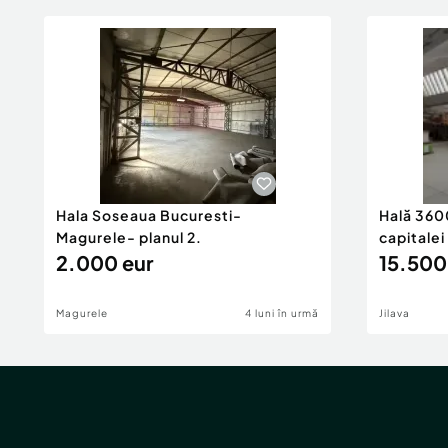
Hala Soseaua Bucuresti-
Hală 360
Magurele- planul 2.
capitalei
2.000 eur
15.500
Magurele
4 luni în urmă
Jilava