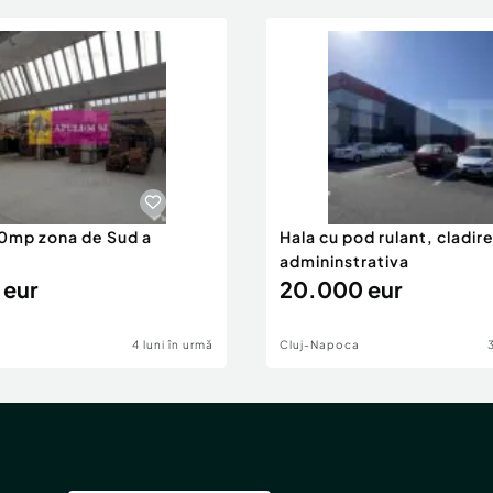
0mp zona de Sud a
Hala cu pod rulant, cladir
admininstrativa
 eur
20.000 eur
4 luni în urmă
Cluj-Napoca