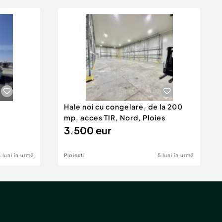
e
Hale noi cu congelare, de la 200
mp, acces TIR, Nord, Ploies
3.500 eur
3 luni în urmă
Ploiesti
5 luni în urmă