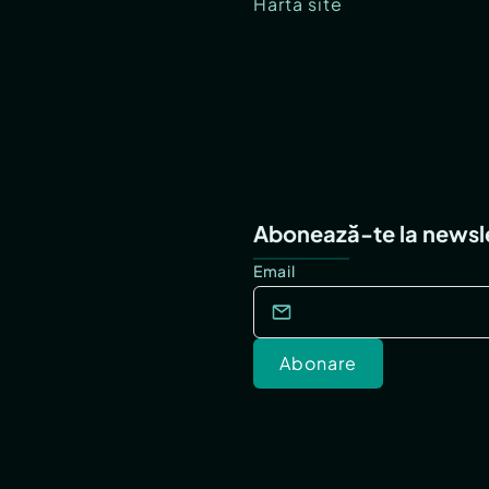
Hartă site
Abonează-te la newsl
Email
Abonare