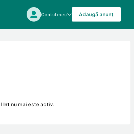
Adaugă anunț
Contul meu
 Int
nu mai este activ.