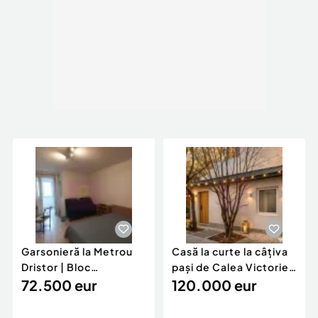
Garsonieră la Metrou
Casă la curte la câțiva
Dristor | Bloc
pași de Calea Victoriei,
anvelopat | Mobilată
72.500 eur
5 mi...
120.000 eur