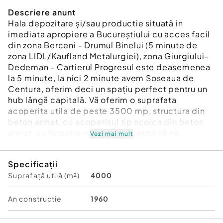
Descriere anunt
Hala depozitare și/sau productie situată in
imediata apropiere a Bucureștiului cu acces facil
din zona Berceni - Drumul Binelui (5 minute de
zona LIDL/Kaufland Metalurgiei), zona Giurgiului-
Dedeman - Cartierul Progresul este deasemenea
la 5 minute, la nici 2 minute avem Soseaua de
Centura, oferim deci un spațiu perfect pentru un
hub lângă capitală. Vă oferim o suprafata
acoperita utila de peste 3500 mp, structura din
beton armat, cu acoperisul tip scoica din beton
armat, cu ferestre mari care ne ajută să ne
Vezi mai mult
bucurăm de avantajele luminii naturale, avem însă
și un bun sistem de iluminat electric, avem acces
Specificații
tir, toate utilitățile (apă, gaz, curent, canal). Vă
Suprafață utilă (m²)
4000
oferim deci locul perfect pentru a vă desfășura
activitatea în condiții optime. La pachet cu hala
vă oferim un spațiu generos pentru birouri și o
An constructie
1960
zonă ce se poate folosi ca showroom. Terenul
total pe care îl punem la dispoziție este de