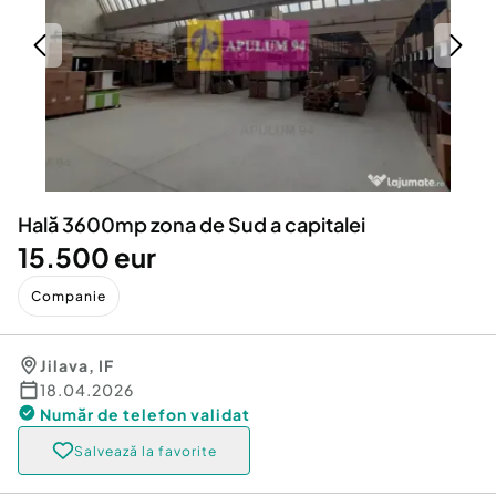
Locuri de munca
Utilaje agricole si industriale
Servicii
Piese auto si accesorii
Animale de companie
Dacia Duster
Afaceri și echipamente profesionale
Inchiriere Bunuri si Vehicule
Hală 3600mp zona de Sud a capitalei
15.500 eur
Companie
Jilava
,
IF
18.04.2026
Număr de telefon
validat
Salvează la favorite