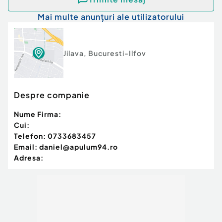
Tip imobil:
Alte tipuri
Mai multe anunțuri ale utilizatorului
Jilava
,
Bucuresti-Ilfov
Despre companie
Nume Firma:
Cui:
Telefon:
0733683457
Email:
daniel@apulum94.ro
Adresa: