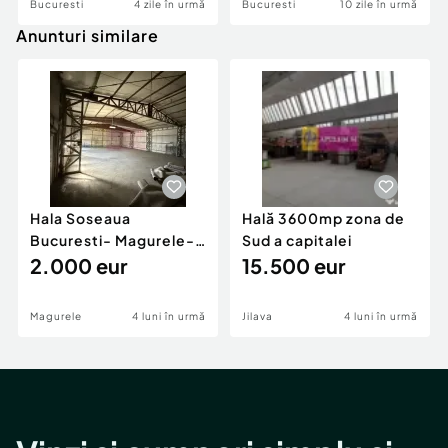
Bucuresti
4 zile în urmă
Bucuresti
10 zile în urmă
Anunturi similare
Hala Soseaua
Hală 3600mp zona de
Bucuresti- Magurele-
Sud a capitalei
planul 2.
2.000 eur
15.500 eur
Magurele
4 luni în urmă
Jilava
4 luni în urmă