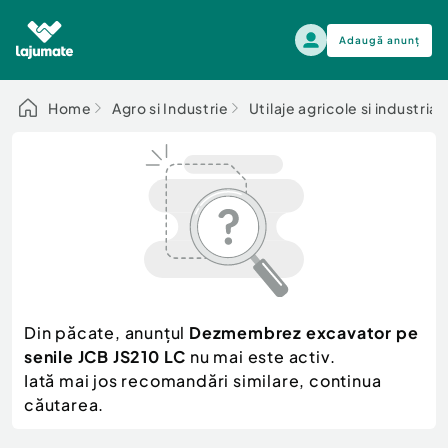
Adaugă anunț
Alege categoria
Home
Agro si Industrie
Utilaje agricole si industrial
Auto, moto si ambarcatiuni
Toate Anunturile
Auto, moto si ambarcatiuni
Imobiliare
Autoturisme
Electronice si electrocasnice
Anvelope si Jante
Casa si gradina
Alege dupa sezon
Piese auto
Scutere - ATV - UTV
Din păcate, anunțul
Dezmembrez excavator pe
Mama si copilul
Autoutilitare
senile JCB JS210 LC
nu mai este activ.
Moda si frumusete
Ambarcatiuni
Iată mai jos recomandări similare, continua
Sport, timp liber, arta
căutarea.
Camioane - Rulote - Remorci
Agro si Industrie
Motociclete