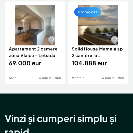
Locuri de munca
Utilaje agricole si industriale
Servicii
Piese auto si accesorii
Promovat
Animale de companie
Dacia Duster
Afaceri și echipamente profesionale
Inchiriere Bunuri si Vehicule
Apartament 2 camere
Solid House Mamaia ap
zona Vlaicu - Lebada
2 camere la
69.000 eur
cheie,langa Mega
104.888 eur
Image
Arad
6 luni în urmă
Mamaia
6 luni în urmă
Vinzi și cumperi simplu și
rapid