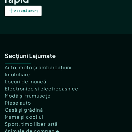
Adaugă anunț
Secțiuni Lajumate
Auto, moto și ambarcațiuni
Imobiliare
Locuri de muncă
Electronice și electrocasnice
Modă și frumusețe
Piese auto
Casă și grădină
Mama și copilul
Sport, timp liber, artă
Animale de companie