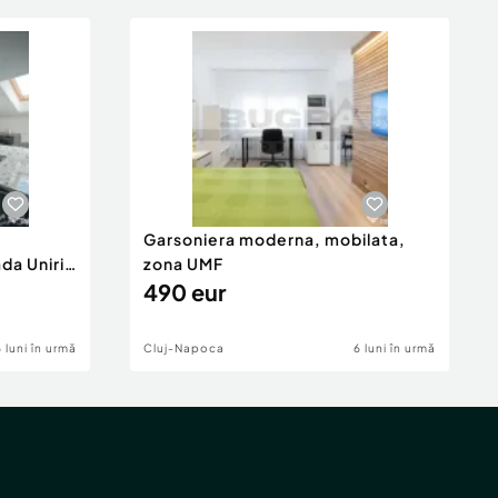
Garsoniera moderna, mobilata,
da Unirii
zona UMF
490 eur
6 luni în urmă
Cluj-Napoca
6 luni în urmă