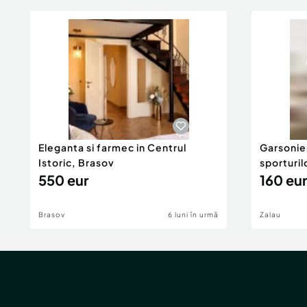
Eleganta si farmec in Centrul
Garsonier
Istoric, Brasov
sporturil
550 eur
160 eur
Brasov
6 luni în urmă
Zalau