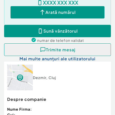
XXXX XXX XXX
Pentru mai multe detalii sau programarea unei
vizionari va stam cu placere la dispozitie!
Arată numărul
Cod ofertă / ID BLITZ: P3117
Id intern: P3117
Sună vânzătorul
Număr niveluri imobil:
1
Număr Băi:
3
numar de telefon
validat
Nr. locuri parcare:
2
Trimite mesaj
Mai multe anunțuri ale utilizatorului
Dezmir
,
Cluj
Despre companie
Nume Firma:
Cui: