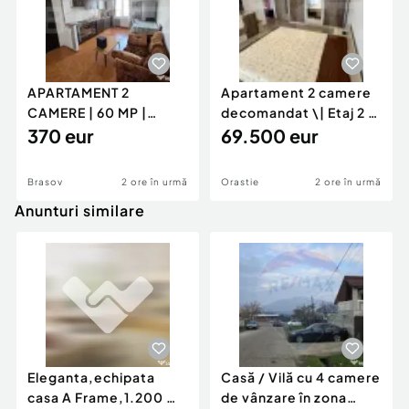
APARTAMENT 2
Apartament 2 camere
CAMERE | 60 MP |
decomandat \| Etaj 2 \|
GENERAL MOCIULSCHI
370 eur
50 mp \+ 8 mp ba
69.500 eur
| BALCON DE
Brasov
2 ore în urmă
Orastie
2 ore în urmă
Anunturi similare
Eleganta,echipata
Casă / Vilă cu 4 camere
casa A Frame,1.200 mp
de vânzare în zona