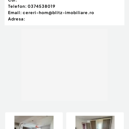
Telefon:
0374538019
Email:
cereri-hom@blitz-imobiliare.ro
Adresa: