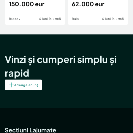
teren,deschidere Pia
150.000 eur
Periferie
62.000 eur
Brasov
6 luni în urmă
Bals
6 luni în urmă
Vinzi și cumperi simplu și
rapid
Adaugă anunț
Secțiuni Lajumate