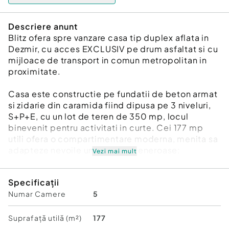
Descriere anunt
Blitz ofera spre vanzare casa tip duplex aflata in
Dezmir, cu acces EXCLUSIV pe drum asfaltat si cu
mijloace de transport in comun metropolitan in
proximitate.
Casa este constructie pe fundatii de beton armat
si zidarie din caramida fiind dipusa pe 3 niveluri,
S+P+E, cu un lot de teren de 350 mp, locul
binevenit pentru activitati in curte. Cei 177 mp
utili ofera o compartimentare moderna, menita sa
adapteze nevoile unei familii generoase:
Vezi mai mult
- la DEMISOL dispune de 2 garaje, o camera de
Specificații
depozitare si camera tehnica ce pot deveni un
Numar Camere
5
miniapartment;
- pe PARTER living generos cu loc de servit masa
Suprafață utilă (m²)
177
si cu acces intr-o terasa de 17 mp, bucatarie