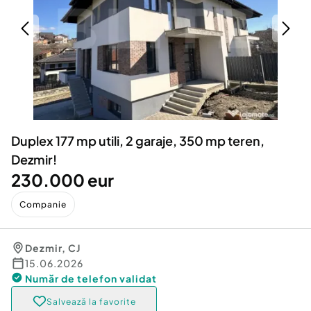
Locuri de munca
Utilaje agricole si industriale
Servicii
Piese auto si accesorii
Animale de companie
Dacia Duster
Afaceri și echipamente profesionale
Inchiriere Bunuri si Vehicule
Duplex 177 mp utili, 2 garaje, 350 mp teren,
Dezmir!
230.000 eur
Companie
Dezmir
,
CJ
15.06.2026
Număr de telefon
validat
Salvează la favorite