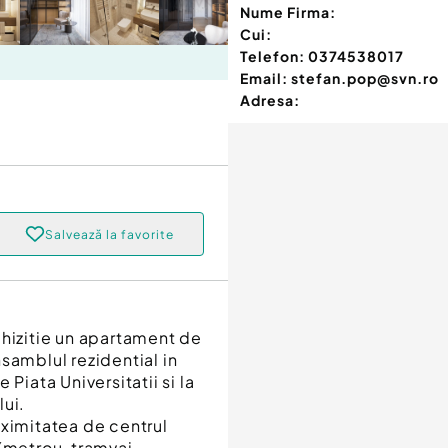
Nume Firma:
Cui:
Telefon:
0374538017
Email:
stefan.pop@svn.ro
Adresa:
Salvează la favorite
izitie un apartament de
samblul rezidential in
Piata Universitatii si la
lui.
oximitatea de centrul
(metrou, tramvai,