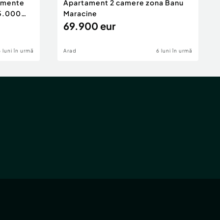
tamente
Apartament 2 camere zona Banu
65.000
Maracine
69.900 eur
6 luni în urmă
Arad
6 luni în urmă