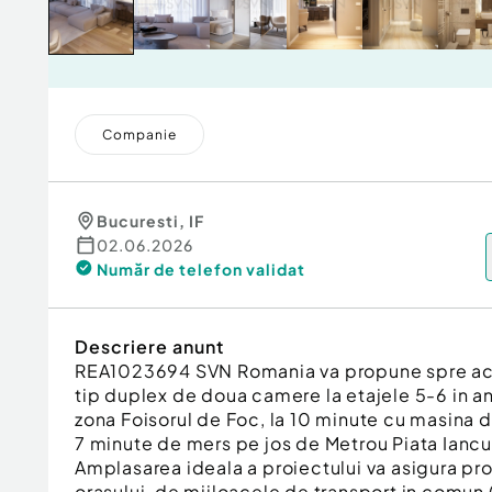
Companie
Bucuresti
,
IF
02.06.2026
Număr de telefon
validat
Descriere anunt
REA1023694 SVN Romania va propune spre ach
tip duplex de doua camere la etajele 5-6 in an
zona Foisorul de Foc, la 10 minute cu masina de 
7 minute de mers pe jos de Metrou Piata Iancu
Amplasarea ideala a proiectului va asigura pr
orasului, de mijloacele de transport in comun 