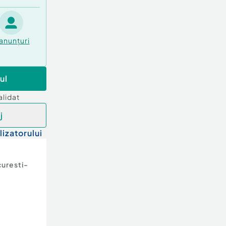
anunțuri
ul
alidat
j
lizatorului
uresti-