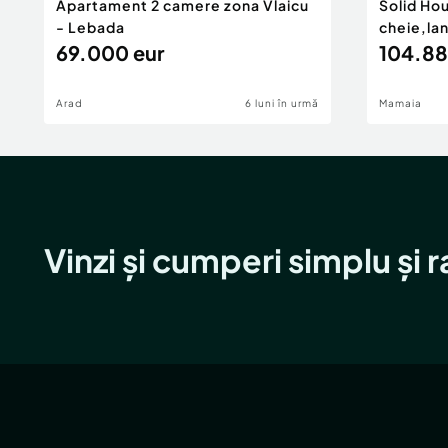
Apartament 2 camere zona Vlaicu
Solid Ho
- Lebada
cheie,la
69.000 eur
104.88
Arad
6 luni în urmă
Mamaia
Vinzi și cumperi simplu și 