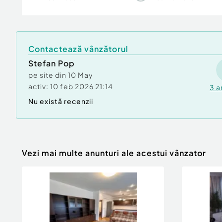
Confort:
1
Tip imobil:
Bloc de apartamente
Număr Băi:
1
Comision cumpărător:
0%
Contactează vânzătorul
Posibilitate parcare: Da
Stefan Pop
pe site din
10 May
activ:
10 feb 2026 21:14
3
a
Nu există recenzii
Vezi mai multe anunturi ale acestui vânzator