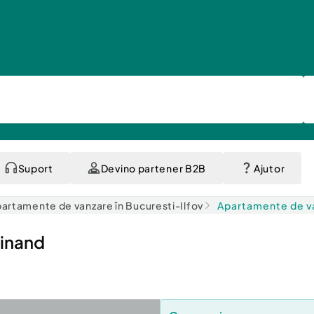
Suport
Devino partener B2B
Ajutor
artamente de vanzare în Bucuresti-Ilfov
Apartamente de va
dinand