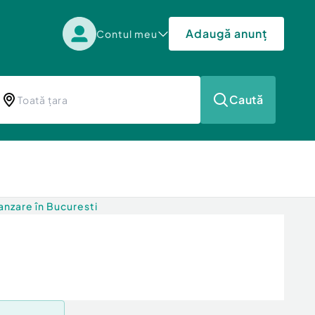
Adaugă anunț
Contul meu
Caută
nzare în Bucuresti