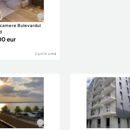
 camere Bulevardul
d
0 eur
2 luni în urmă