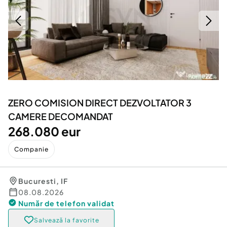
Locuri de munca
Utilaje agricole si industriale
Servicii
Piese auto si accesorii
Animale de companie
Dacia Duster
Afaceri și echipamente profesionale
Inchiriere Bunuri si Vehicule
ZERO COMISION DIRECT DEZVOLTATOR 3
CAMERE DECOMANDAT
268.080 eur
Companie
Bucuresti
,
IF
08.08.2026
Număr de telefon
validat
Salvează la favorite