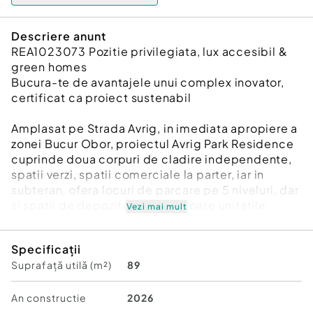
Descriere anunt
REA1023073 Pozitie privilegiata, lux accesibil &
green homes
Bucura-te de avantajele unui complex inovator,
certificat ca proiect sustenabil
Amplasat pe Strada Avrig, in imediata apropiere a
zonei Bucur Obor, proiectul Avrig Park Residence
cuprinde doua corpuri de cladire independente,
spatii verzi, spatii comerciale la parter, iar in
subteran, ofera locuri de parcare pe 5 niveluri, dar
si spatii de depozitare pentru toate unitatile
Vezi mai mult
locative.
Specificații
Cladirile sunt realizate la standarde de calitate
Suprafață utilă (m²)
89
superioara, din beton cu ziduri despartitoare din
caramida, izolate termic si fonic, cu finisaje de
inalta finete, centrale de apartament si toate
An constructie
2026
functionalitatile moderne asigurate. Parcarea