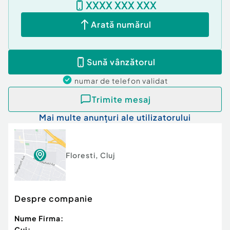
XXXX XXX XXX
Curent
Apă
Arată numărul
Canalizare
Gaz
Sună vânzătorul
numar de telefon
validat
Trimite mesaj
Mai multe anunțuri ale utilizatorului
Floresti
,
Cluj
Despre companie
Nume Firma:
Cui: