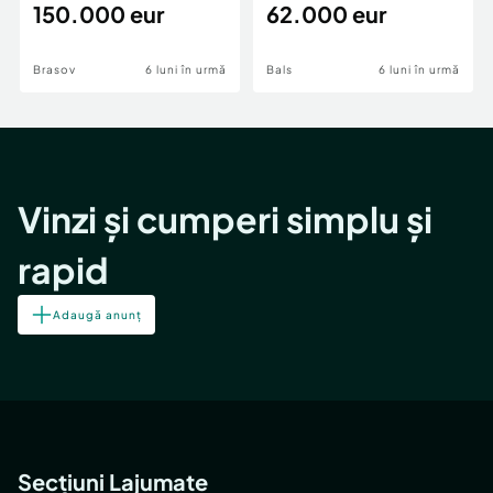
teren,deschidere Pia
150.000 eur
Periferie
62.000 eur
Brasov
6 luni în urmă
Bals
6 luni în urmă
Vinzi și cumperi simplu și
rapid
Adaugă anunț
Secțiuni Lajumate