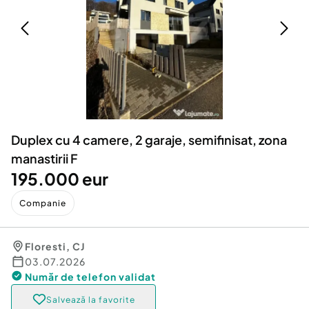
Locuri de munca
Utilaje agricole si industriale
Servicii
Piese auto si accesorii
Animale de companie
Dacia Duster
Afaceri și echipamente profesionale
Inchiriere Bunuri si Vehicule
Duplex cu 4 camere, 2 garaje, semifinisat, zona
manastirii F
195.000 eur
Companie
Floresti
,
CJ
03.07.2026
Număr de telefon
validat
Salvează la favorite