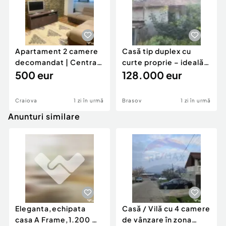
Apartament 2 camere
Casă tip duplex cu
decomandat | Centrală
curte proprie – ideală
proprie | 60 mp |
500 eur
pentru renovar
128.000 eur
Craiova
1 zi în urmă
Brasov
1 zi în urmă
Anunturi similare
Eleganta,echipata
Casă / Vilă cu 4 camere
casa A Frame,1.200 mp
de vânzare în zona