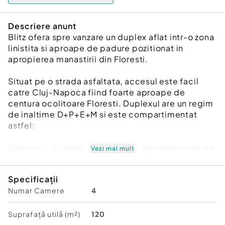
Descriere anunt
Blitz ofera spre vanzare un duplex aflat intr-o zona
linistita si aproape de padure pozitionat in
apropierea manastirii din Floresti.
Situat pe o strada asfaltata, accesul este facil
catre Cluj-Napoca fiind foarte aproape de
centura ocolitoare Floresti. Duplexul are un regim
de inaltime D+P+E+M si este compartimentat
astfel:
Demisol - 2 garaje, casa scarii - suprafata utila de
Vezi mai mult
57 mp
Parter - terasa acces, terasa pergola, hol, baie,
Specificații
bucatarie si un living in suprafata totala de 60 mp
Numar Camere
4
utili
Etaj - 3 dormitoare, 2 bai si un dresing in suprafata
totala de 60 mp
Suprafață utilă (m²)
120
Mansarta - 60 mp neamenajata