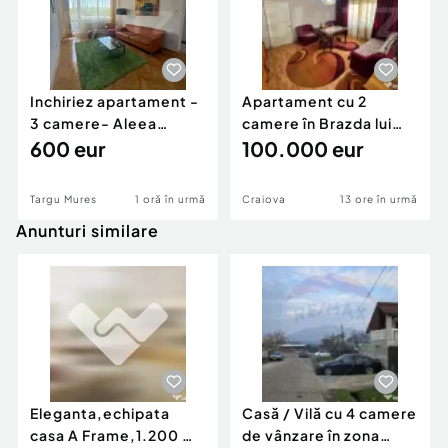
Inchiriez apartament -
Apartament cu 2
3 camere- Aleea
camere în Brazda lui
Carpati
600 eur
Novac
100.000 eur
Targu Mures
1 oră în urmă
Craiova
13 ore în urmă
Anunturi similare
Eleganta,echipata
Casă / Vilă cu 4 camere
casa A Frame,1.200 mp
de vânzare în zona