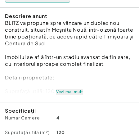
Descriere anunt
BLITZ va propune spre vânzare un duplex nou
construit, situat în Moșnița Nouă, într-o zonă foarte
bine poziționată, cu acces rapid către Timișoara și
Centura de Sud.
Imobilul se află într-un stadiu avansat de finisare,
cu interiorul aproape complet finalizat.
Detalii proprietate:
Suprafață utilă: 120 mp
Vezi mai mult
Regim de înălțime: P+E
Specificații
Numar Camere
4
Stadiu: finisat la interior; băile urmează să fie
finalizate
Suprafață utilă (m²)
120
Parchet SPC montat în întreaga locuință