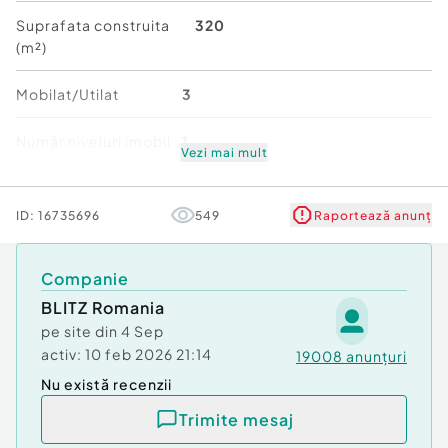
Suprafata construita
320
Centrală termică instalată
(m²)
Încălzire prin pardoseală, cu șapă turnată
Mobilat/Utilat
3
Acces auto in curte
Număr niveluri imobil
1
Vezi mai mult
Compartimentare:
Stare
Bună
ID:
16735696
549
Raportează anunț
Parter:
Living generos cu bucătărie open-space
Companie
Dormitor
BLITZ Romania
pe site din
4 Sep
Baie
activ:
10 feb 2026 21:14
19008
anunțuri
Nu există recenzii
Spațiu de depozitare sub casa scării
Trimite mesaj
Terasă spațioasă