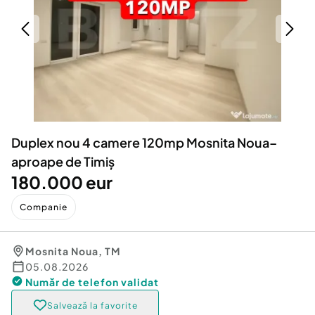
Locuri de munca
Utilaje agricole si industriale
Servicii
Piese auto si accesorii
Animale de companie
Dacia Duster
Afaceri și echipamente profesionale
Inchiriere Bunuri si Vehicule
Duplex nou 4 camere 120mp Mosnita Noua–
aproape de Timiș
180.000 eur
Companie
Mosnita Noua
,
TM
05.08.2026
Număr de telefon
validat
Salvează la favorite