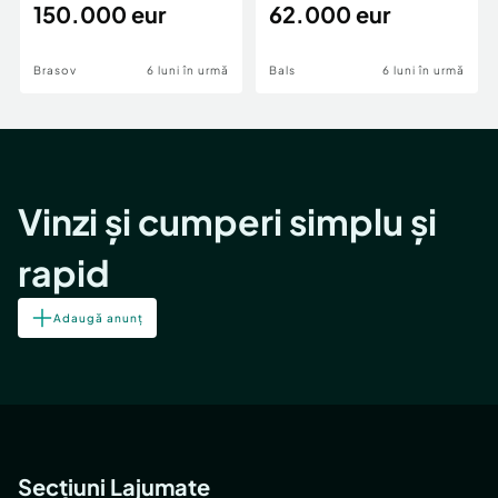
teren,deschidere Pia
150.000 eur
Periferie
62.000 eur
Brasov
6 luni în urmă
Bals
6 luni în urmă
Vinzi și cumperi simplu și
rapid
Adaugă anunț
Secțiuni Lajumate