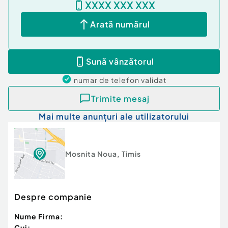
XXXX XXX XXX
Etaj:
Arată numărul
2 dormitoare spațioase, fiecare cu baie proprie
Sună vânzătorul
Acces în pod, ideal pentru depozitare
numar de telefon
validat
Utilități:
Trimite mesaj
Toate utilitățile disponibile
Mai multe anunțuri ale utilizatorului
Rețeaua de canalizare este recent realizată;
racordul urmează să fie efectuat
Mosnita Noua
,
Timis
Avantaje:
Zonă liniștită, cu acces rapid către oraș
Despre companie
Compartimentare practică, ideală pentru familie
Nume Firma:
Cui: