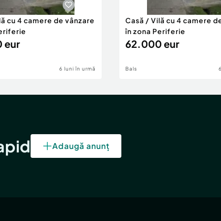
ilă cu 4 camere de vânzare
Casă / Vilă cu 4 camere d
eriferie
în zona Periferie
 eur
62.000 eur
6 luni în urmă
Bals
rapid
Adaugă anunț