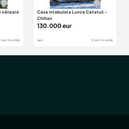
e vânzare
Casa intabulata Lunca Cetatuii -
Chihan
130.000 eur
6 luni în urmă
Iasi
5 luni în urmă