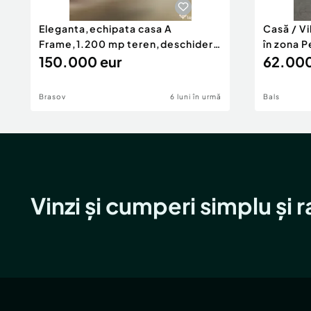
Eleganta,echipata casa A
Casă / V
Frame,1.200 mp teren,deschidere
în zona P
Pia
150.000 eur
62.000
Brasov
6 luni în urmă
Bals
Vinzi și cumperi simplu și 