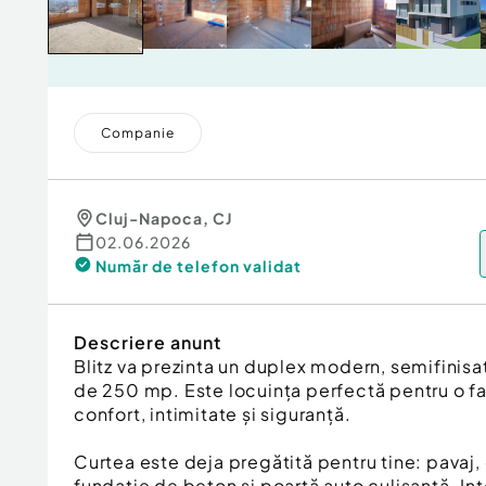
Companie
Cluj-Napoca
,
CJ
02.06.2026
Număr de telefon
validat
Descriere anunt
Blitz va prezinta un duplex modern, semifinisat,
de 250 mp. Este locuința perfectă pentru o fa
confort, intimitate și siguranță.
Curtea este deja pregătită pentru tine: pavaj
fundație de beton și poartă auto culisantă. Int