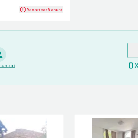
Raportează anunț
nunțuri