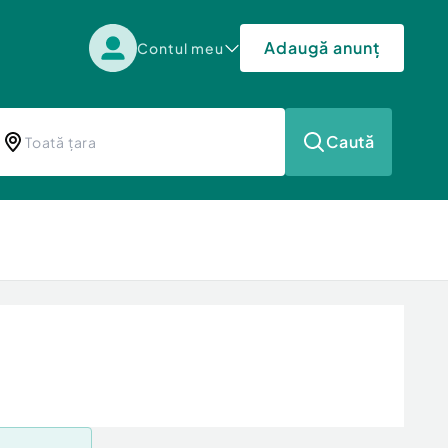
Adaugă anunț
Contul meu
Caută
a