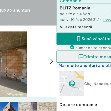
Companie
BLITZ Romania
18996
anunțuri
pe site din
4 Sep
activ:
10 feb 2026 21:14
189
Nu există recenzii
Sună vânzător
numar de telefon
v
Trimite mesa
Mai multe anunțuri ale uti
Cluj-Napoca
,
Despre companie