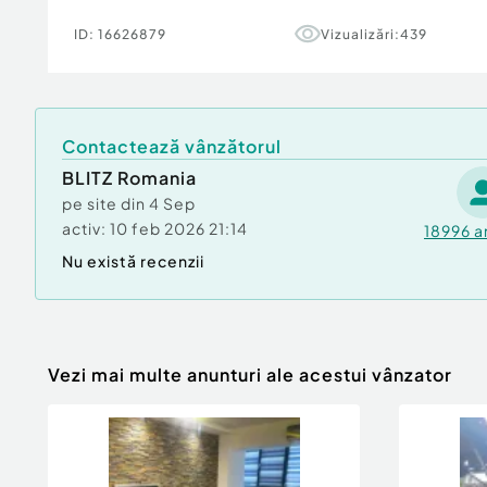
Id intern: P153689
ID:
16626879
Vizualizări:
439
Număr niveluri imobil:
1
Număr Băi:
3
Nr. locuri parcare:
1
Curent
Contactează vânzătorul
Apă
BLITZ Romania
Canalizare
pe site din
4 Sep
Gaz
activ:
10 feb 2026 21:14
18996
a
Nu există recenzii
Vezi mai multe anunturi ale acestui vânzator