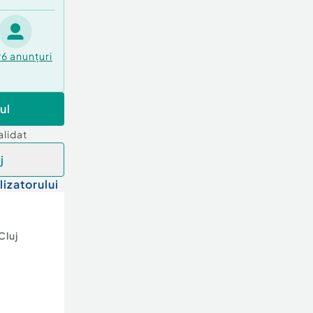
96
anunțuri
ul
alidat
j
lizatorului
Cluj