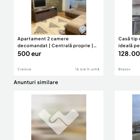
Apartament 2 camere
Casă tip 
decomandat | Centrală proprie |
ideală p
60 mp |
500 eur
128.00
Craiova
16 ore în urmă
Brasov
Anunturi similare