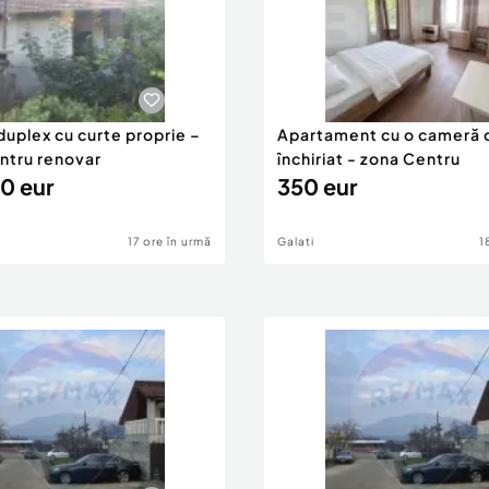
duplex cu curte proprie –
Apartament cu o cameră 
entru renovar
închiriat - zona Centru
0 eur
350 eur
17 ore în urmă
Galati
1