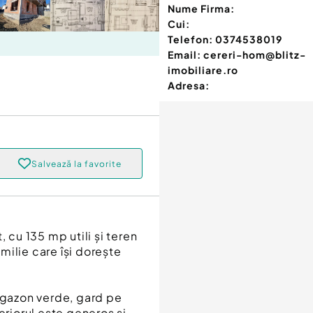
Nume Firma:
Cui:
Telefon:
0374538019
Email:
cereri-hom@blitz-
imobiliare.ro
Adresa:
Salvează la favorite
 cu 135 mp utili și teren
milie care își dorește
, gazon verde, gard pe
eriorul este generos și