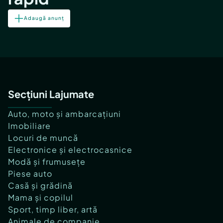
Adaugă anunț
Secțiuni Lajumate
Auto, moto și ambarcațiuni
Imobiliare
Locuri de muncă
Electronice și electrocasnice
Modă și frumusețe
Piese auto
Casă și grădină
Mama și copilul
Sport, timp liber, artă
Animale de companie