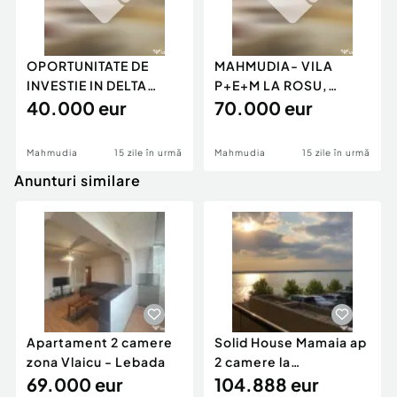
OPORTUNITATE DE
MAHMUDIA- VILA
INVESTIE IN DELTA
P+E+M LA ROSU,
DUNARII-TEREN
40.000 eur
TEREN 1250 MP
70.000 eur
INTRAVILAN
Mahmudia
15 zile în urmă
Mahmudia
15 zile în urmă
Anunturi similare
Apartament 2 camere
Solid House Mamaia ap
zona Vlaicu - Lebada
2 camere la
69.000 eur
cheie,langa Mega
104.888 eur