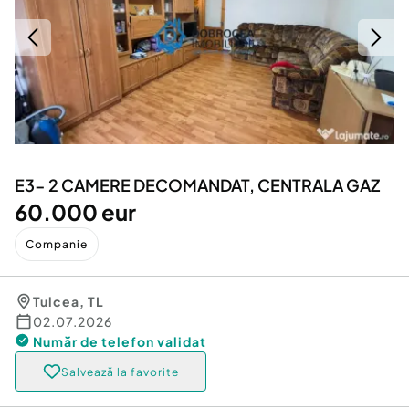
Locuri de munca
Utilaje agricole si industriale
Servicii
Piese auto si accesorii
Animale de companie
Dacia Duster
Afaceri și echipamente profesionale
Inchiriere Bunuri si Vehicule
E3- 2 CAMERE DECOMANDAT, CENTRALA GAZ
60.000 eur
Companie
Tulcea
,
TL
02.07.2026
Număr de telefon
validat
Salvează la favorite