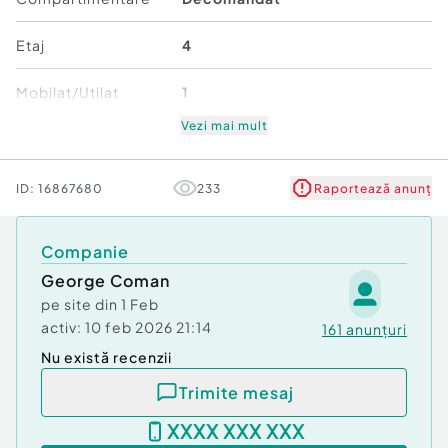
Comision cumpărător:
2%
Etaj
4
Mobilat/Utilat
1
Vezi mai mult
Stare
Bună
Comfort
1
ID:
16867680
233
Raportează anunț
Companie
George Coman
pe site din
1 Feb
activ:
10 feb 2026 21:14
161
anunțuri
Nu există recenzii
Trimite mesaj
XXXX XXX XXX