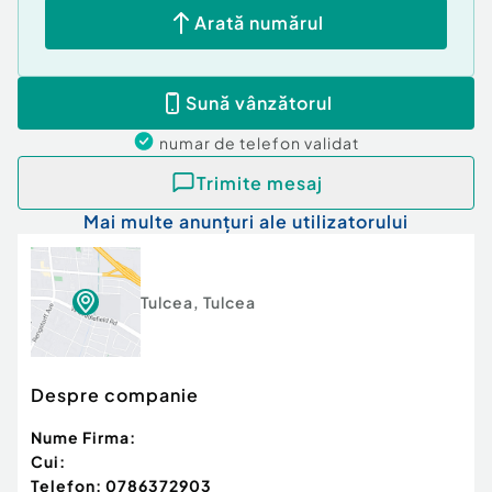
Arată numărul
Sună vânzătorul
numar de telefon
validat
Trimite mesaj
Mai multe anunțuri ale utilizatorului
Tulcea
,
Tulcea
Despre companie
Nume Firma:
Cui:
Telefon:
0786372903