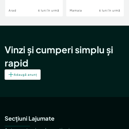
Image
Arad
6 luni în urmă
Mamaia
6 luni în urmă
Vinzi și cumperi simplu și
rapid
Adaugă anunț
Secțiuni Lajumate