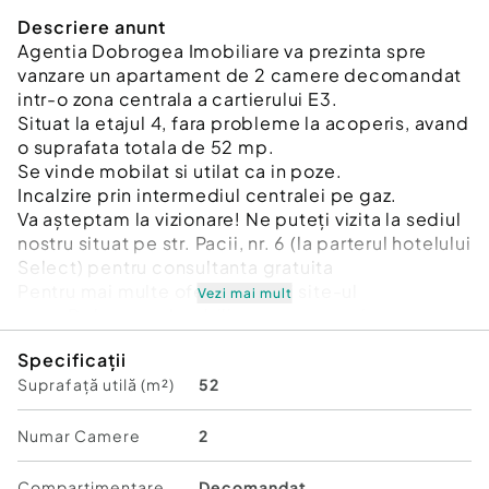
Descriere anunt
Agentia Dobrogea Imobiliare va prezinta spre
vanzare un apartament de 2 camere decomandat
intr-o zona centrala a cartierului E3.
Situat la etajul 4, fara probleme la acoperis, avand
o suprafata totala de 52 mp.
Se vinde mobilat si utilat ca in poze.
Incalzire prin intermediul centralei pe gaz.
Va așteptam la vizionare! Ne puteți vizita la sediul
nostru situat pe str. Pacii, nr. 6 (la parterul hotelului
Select) pentru consultanta gratuita
Pentru mai multe oferte vizitați site-ul
Vezi mai mult
www.Dobrogea-Imobiliare.ro sau pagina
https://www.facebook.com/agentia.dobrogea.9
Specificații
Vezi mai puţine Vezi mai puţine Vezi mai puţine
Suprafață utilă (m²)
52
Id intern: P2522
Confort:
1
Numar Camere
2
Tip imobil:
Bloc de apartamente
Număr Băi:
1
Compartimentare
Decomandat