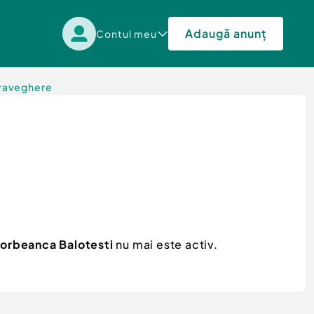
Adaugă anunț
Contul meu
upraveghere
Corbeanca Balotesti
nu mai este activ.