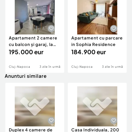
Apă
Canalizare
Gaz
Sistem irigaţie
Climă
Apartament 2 camere
Apartament cu parcare
cu balcon și garaj, la
in Sophia Residence
câteva minute d
195.000 eur
184.900 eur
Cluj-Napoca
3 zile în urmă
Cluj-Napoca
3 zile în urmă
Anunturi similare
Duplex 4 camere de
Casa Individuala, 200