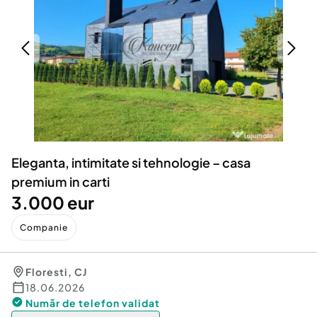
Locuri de munca
Utilaje agricole si industriale
Servicii
Piese auto si accesorii
Animale de companie
Dacia Duster
Afaceri și echipamente profesionale
Inchiriere Bunuri si Vehicule
Eleganta, intimitate si tehnologie – casa
premium in carti
3.000 eur
Companie
Floresti
,
CJ
18.06.2026
Număr de telefon
validat