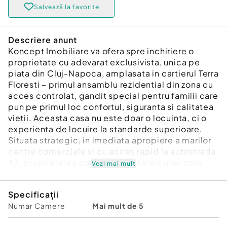
Salvează la favorite
Descriere anunt
Koncept Imobiliare va ofera spre inchiriere o
proprietate cu adevarat exclusivista, unica pe
piata din Cluj-Napoca, amplasata in cartierul Terra
Floresti – primul ansamblu rezidential din zona cu
acces controlat, gandit special pentru familii care
pun pe primul loc confortul, siguranta si calitatea
vietii. Aceasta casa nu este doar o locuinta, ci o
experienta de locuire la standarde superioare.
Situata strategic, in imediata apropiere a marilor
centre comerciale si cu acces rapid la autostrada
A3, proprietatea combina avantajele unei zone
Vezi mai mult
retrase si linistite cu accesibilitatea excelenta
catre oras. Cartierul Terra este organizat ca o
Specificații
comunitate moderna, unde accesul este
Numar Camere
Mai mult de 5
restrictionat prin poarta securizata, strazile sunt
asfaltate si bine iluminate, iar copiii beneficiaza