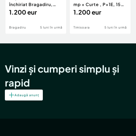
închiriat Bragadiru,
mp + Curte , P+1E, 150
curte 100 mp, pa...
1.200 eur
mp, zona Girocu
1.200 eur
Bragadiru
5 luni în urmă
Timisoara
5 luni în urmă
Vinzi și cumperi simplu și
rapid
Adaugă anunț