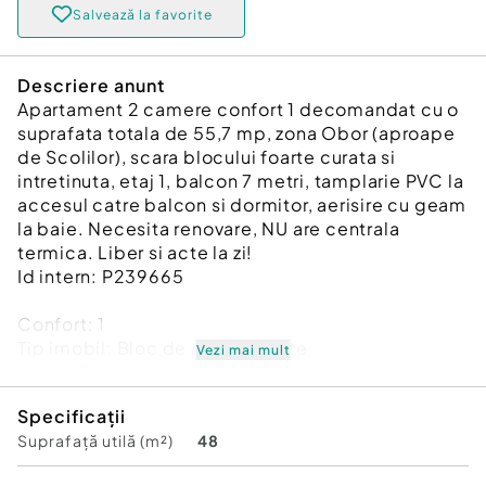
Salvează la favorite
Descriere anunt
Apartament 2 camere confort 1 decomandat cu o
suprafata totala de 55,7 mp, zona Obor (aproape
de Scolilor), scara blocului foarte curata si
intretinuta, etaj 1, balcon 7 metri, tamplarie PVC la
accesul catre balcon si dormitor, aerisire cu geam
la baie. Necesita renovare, NU are centrala
termica. Liber si acte la zi!
Id intern: P239665
Confort:
1
Tip imobil:
Bloc de apartamente
Vezi mai mult
Număr Băi:
1
Comision cumpărător:
2%
Specificații
Suprafață utilă (m²)
48