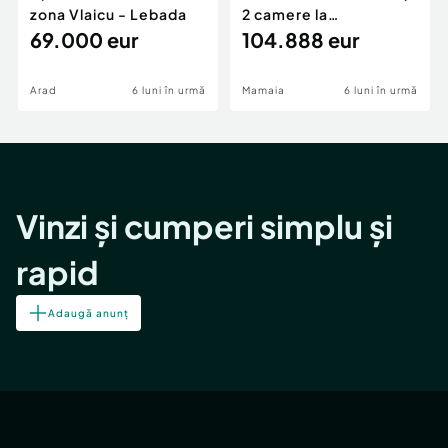
zona Vlaicu - Lebada
2 camere la
69.000 eur
cheie,langa Mega
104.888 eur
Image
Arad
6 luni în urmă
Mamaia
6 luni în urmă
Vinzi și cumperi simplu și
rapid
Adaugă anunț