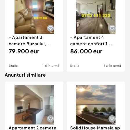
- Apartament 3
- Apartament 4
camere Buzaului,
camere confort 1,
suprafata 66mp, etaj 2
79.900 eur
Hipodrom, etaj 2.
86.000 eur
Braila
1 zi în urmă
Braila
1 zi în urmă
Anunturi similare
Apartament 2 camere
Solid House Mamaia ap