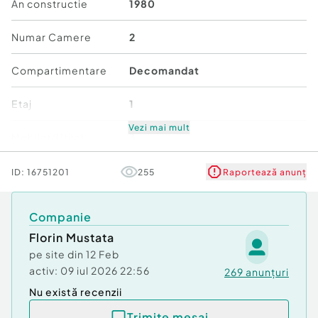
An constructie
1980
Numar Camere
2
Compartimentare
Decomandat
Etaj
1
Vezi mai mult
Mobilat/Utilat
3
Număr niveluri imobil
4
ID:
16751201
255
Raportează anunț
Companie
Florin Mustata
pe site din
12 Feb
activ:
09 iul 2026 22:56
269
anunțuri
Nu există recenzii
Trimite mesaj