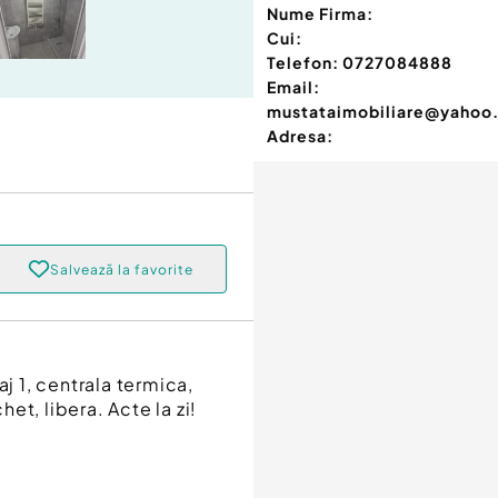
Nume Firma:
Cui:
Telefon:
0727084888
Email:
mustataimobiliare@yahoo
Adresa:
Salvează la favorite
j 1, centrala termica,
t, libera. Acte la zi!