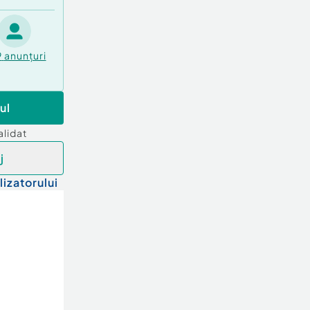
9
anunțuri
ul
alidat
j
lizatorului