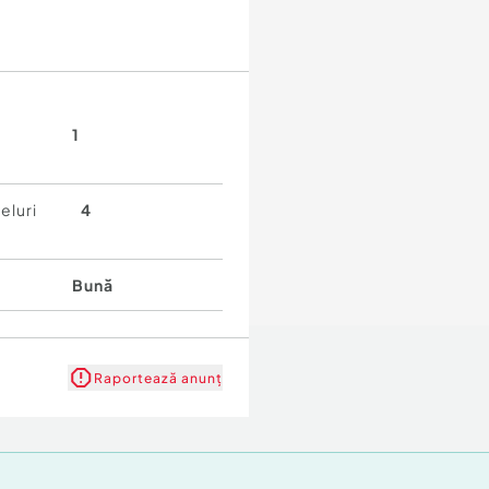
1
eluri
4
Bună
Raportează anunț