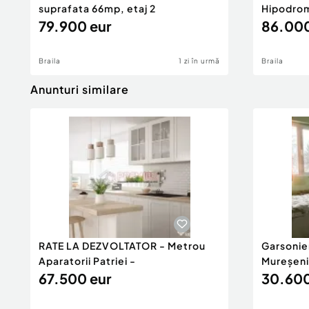
suprafata 66mp, etaj 2
Hipodrom
79.900 eur
86.000
Braila
1 zi în urmă
Braila
Anunturi similare
RATE LA DEZVOLTATOR - Metrou
Garsonie
Aparatorii Patriei -
Mureșeni
67.500 eur
30.600