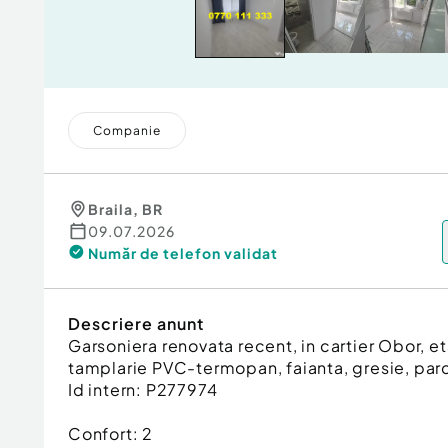
Companie
Braila
,
BR
09.07.2026
Număr de telefon
validat
Descriere anunt
Garsoniera renovata recent, in cartier Obor, eta
tamplarie PVC-termopan, faianta, gresie, parche
Id intern: P277974
Confort:
2