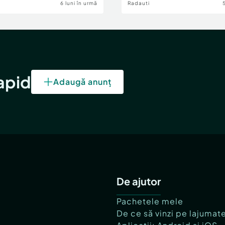
6 luni în urmă
Radauti
rapid
Adaugă anunț
De ajutor
Pachetele mele
De ce să vinzi pe lajumat