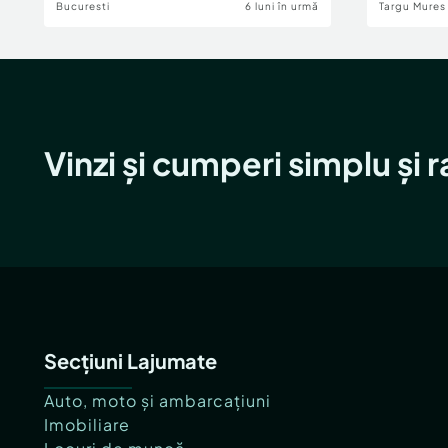
Bucuresti
6 luni în urmă
Targu Mures
Vinzi și cumperi simplu și 
Secțiuni Lajumate
Auto, moto și ambarcațiuni
Imobiliare