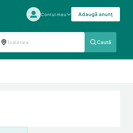
Adaugă anunț
Contul meu
Caută