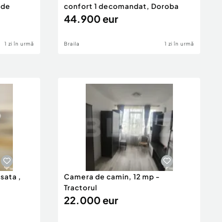
 de
confort 1 decomandat, Doroba
44.900 eur
1 zi în urmă
Braila
1 zi în urmă
isata ,
Camera de camin, 12 mp -
Tractorul
22.000 eur