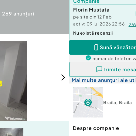
Companie
Florin Mustata
269
anunțuri
pe site din
12 Feb
activ:
09 iul 2026 22:56
26
Nu există recenzii
Sună vânzător
numar de telefon
v
Trimite mesa
Mai multe anunțuri ale uti
Braila
,
Braila
Despre companie