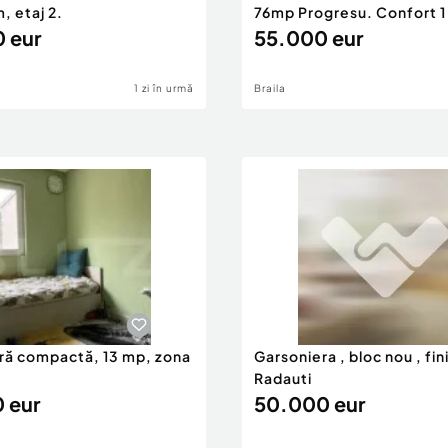
, etaj 2.
76mp Progresu. Confort 1
 eur
55.000 eur
1 zi în urmă
Braila
ră compactă, 13 mp, zona
Garsoniera , bloc nou , fin
Radauti
 eur
50.000 eur