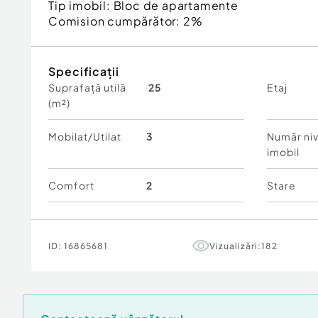
Tip imobil:
Bloc de apartamente
Comision cumpărător:
2%
Specificații
Suprafață utilă
25
Etaj
(m²)
Mobilat/Utilat
3
Număr niv
imobil
Comfort
2
Stare
ID:
16865681
Vizualizări:
182