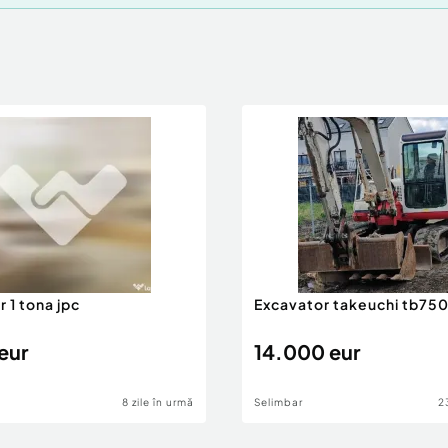
 1 tona jpc
Excavator takeuchi tb75
eur
14.000 eur
8 zile în urmă
Selimbar
2