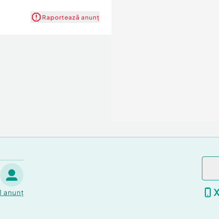
Raportează anunț
1
anunț