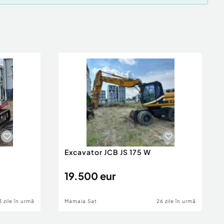
0
Excavator JCB JS 175 W
19.500 eur
3 zile în urmă
Mamaia Sat
26 zile în urmă