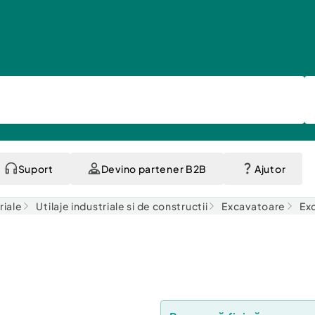
Suport
Devino partener B2B
Ajutor
riale
Utilaje industriale si de constructii
Excavatoare
Exc