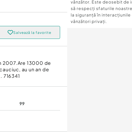
vânzător. Este deosebit de 
să respecți sfaturile noastre
la siguranță în interacțiunile
vânzători privați.
Salvează la favorite
din 2007.Are 13000 de
 cauciuc, au un an de
6. 716341
99