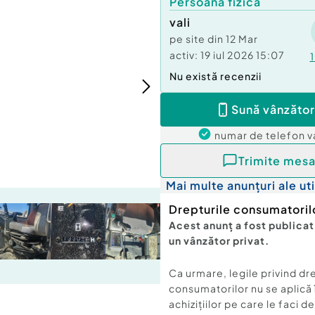
Persoană fizică
vali
pe site din
12 Mar
activ:
19 iul 2026 15:07
1
Nu există recenzii
Sună vânzător
numar de telefon
v
Trimite mesa
Mai multe anunțuri ale uti
Drepturile consumatoril
Acest anunț a fost publicat
un vânzător privat.
Ca urmare, legile privind dr
consumatorilor nu se aplică 
achizițiilor pe care le faci d