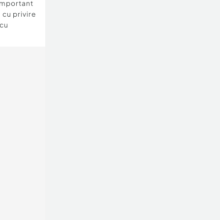
important
 cu privire
 cu