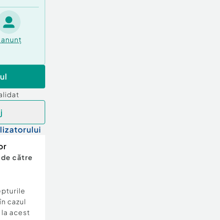
anunț
ul
alidat
j
lizatorului
or
 de către
epturile
în cazul
e la acest