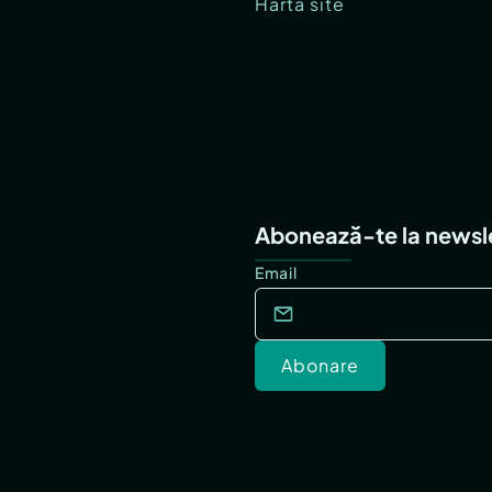
Hartă site
Abonează-te la newsl
Email
Abonare