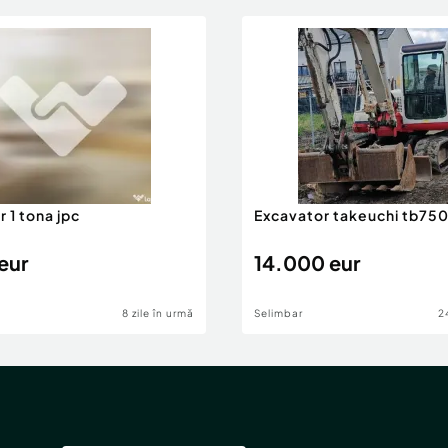
 1 tona jpc
Excavator takeuchi tb75
eur
14.000 eur
8 zile în urmă
Selimbar
2