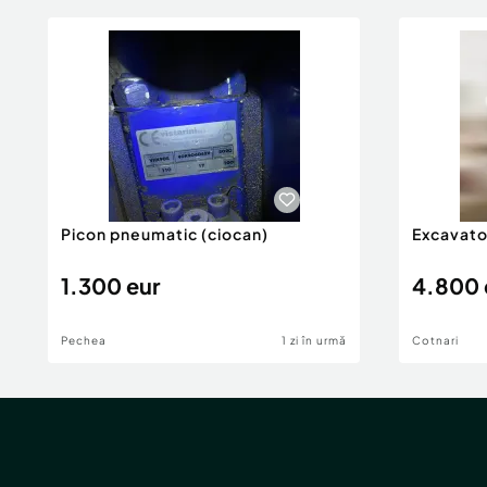
Picon pneumatic (ciocan)
Excavator
1.300 eur
4.800 
Pechea
1 zi în urmă
Cotnari