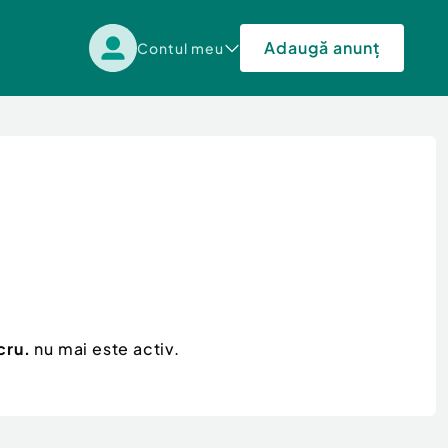
Adaugă anunț
Contul meu
cru.
nu mai este activ.