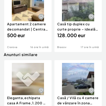
Apartament 2 camere
Casă tip duplex cu
decomandat | Centrală
curte proprie – ideală
proprie | 60 mp |
500 eur
pentru renovar
128.000 eur
Craiova
16 ore în urmă
Brasov
17 ore în urmă
Anunturi similare
Eleganta,echipata
Casă / Vilă cu 4 camere
casa A Frame,1.200 mp
de vânzare în zona