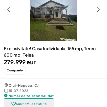
Locuri de munca
Utilaje agricole si industriale
Servicii
Piese auto si accesorii
Animale de companie
Dacia Duster
Afaceri și echipamente profesionale
Inchiriere Bunuri si Vehicule
Exclusivitate! Casa Individuala, 155 mp, Teren
600 mp, Felea
279.999 eur
Companie
Cluj-Napoca
,
CJ
15.07.2026
Număr de telefon
validat
Salvează la favorite