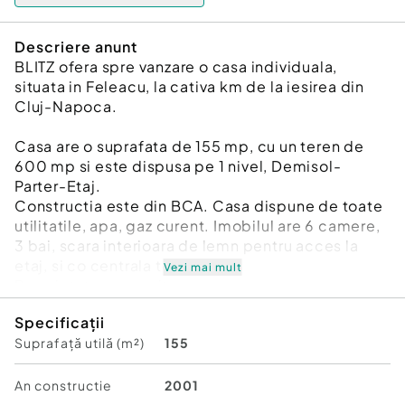
Descriere anunt
BLITZ ofera spre vanzare o casa individuala,
situata in Feleacu, la cativa km de la iesirea din
Cluj-Napoca.
Casa are o suprafata de 155 mp, cu un teren de
600 mp si este dispusa pe 1 nivel, Demisol-
Parter-Etaj.
Constructia este din BCA. Casa dispune de toate
utilitatile, apa, gaz curent. Imobilul are 6 camere,
3 bai, scara interioara de lemn pentru acces la
etaj, si co centrala termica.
Vezi mai mult
Proprietatea necesita renovare.
Cod ofertă / ID BLITZ: P172250
Specificații
Id intern: P172250
Suprafață utilă (m²)
155
Număr niveluri imobil:
1
Număr Băi:
3
An constructie
2001
Curent