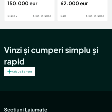
teren,deschidere Pia
150.000 eur
Periferie
62.000 eur
Brasov
6 luni în urmă
Bals
6 luni în urmă
Vinzi și cumperi simplu și
rapid
Adaugă anunț
Secțiuni Lajumate