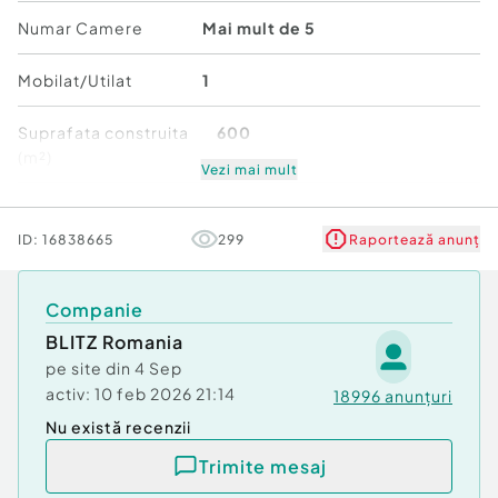
Apă
Numar Camere
Mai mult de 5
Canalizare
Gaz
Mobilat/Utilat
1
Suprafata construita
600
(m²)
Vezi mai mult
Număr niveluri imobil
1
ID:
16838665
299
Raportează anunț
Stare
Bună
Companie
BLITZ Romania
pe site din
4 Sep
activ:
10 feb 2026 21:14
18996
anunțuri
Nu există recenzii
Trimite mesaj