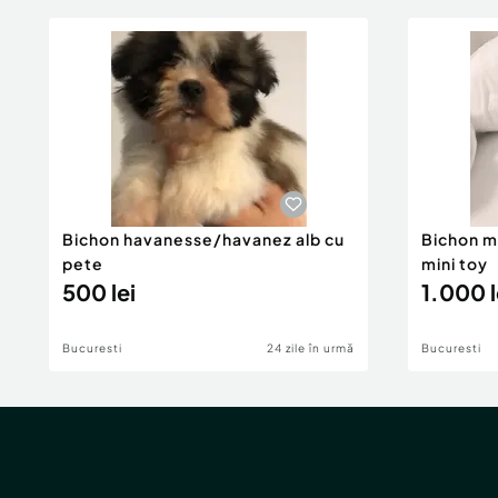
Bichon havanesse/havanez alb cu
Bichon ma
pete
mini toy
500 lei
1.000 l
Bucuresti
24 zile în urmă
Bucuresti