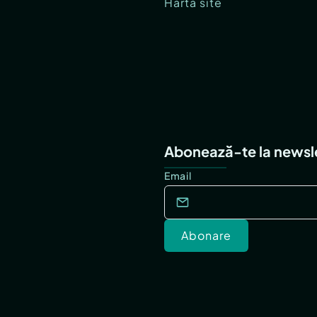
Hartă site
Abonează-te la newsl
Email
Abonare