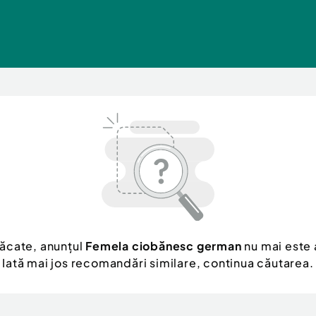
ăcate, anunțul
Femela ciobănesc german
nu mai este 
Iată mai jos recomandări similare, continua căutarea.