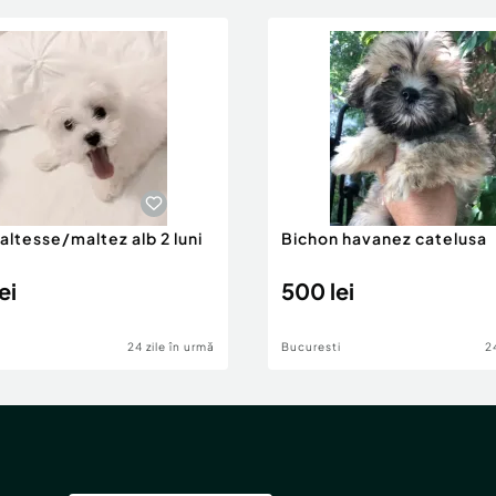
ltesse/maltez alb 2 luni
Bichon havanez catelusa
ei
500 lei
24 zile în urmă
Bucuresti
2