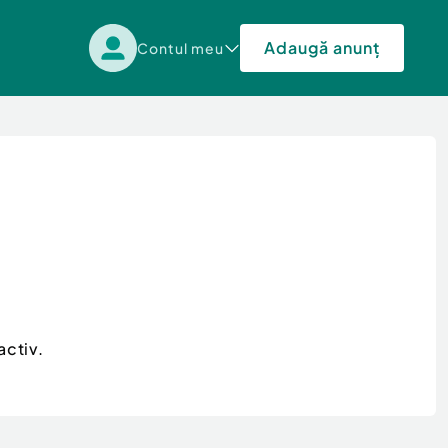
Adaugă anunț
Contul meu
activ.