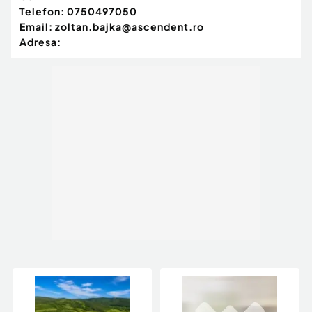
Telefon:
0750497050
Număr Băi:
1
Email:
zoltan.bajka@ascendent.ro
Comision cumpărător:
0%
Adresa:
Curent
Apă