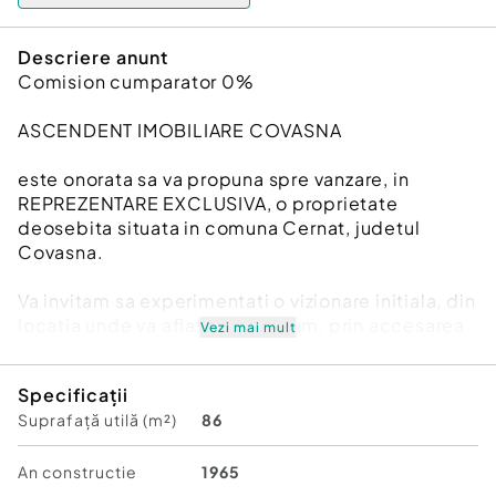
Descriere anunt
Comision cumparator 0%
ASCENDENT IMOBILIARE COVASNA
este onorata sa va propuna spre vanzare, in
REPREZENTARE EXCLUSIVA, o proprietate
deosebita situata in comuna Cernat, judetul
Covasna.
Va invitam sa experimentati o vizionare initiala, din
locatia unde va aflati, chiar acum, prin accesarea
Vezi mai mult
filmului de prezentare:
Specificații
Film prezentare:
Suprafață utilă (m²)
86
https://www.youtube.com/watch?
v=xZYwNTj0prc
An constructie
1965
La doar 10 km de Municipiul Targu Secuiesc si 28