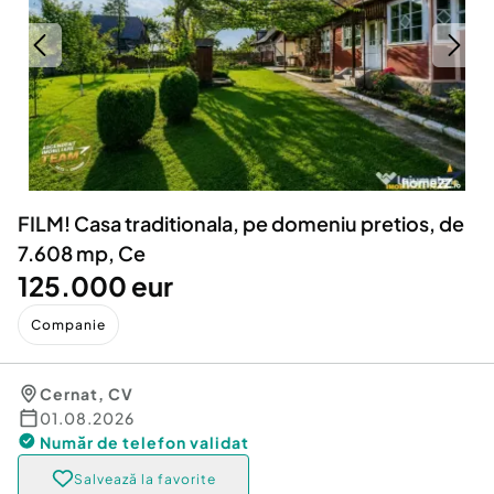
Locuri de munca
Utilaje agricole si industriale
Servicii
Piese auto si accesorii
Animale de companie
Dacia Duster
Afaceri și echipamente profesionale
Inchiriere Bunuri si Vehicule
FILM! Casa traditionala, pe domeniu pretios, de
7.608 mp, Ce
125.000 eur
Companie
Cernat
,
CV
01.08.2026
Număr de telefon
validat
Salvează la favorite