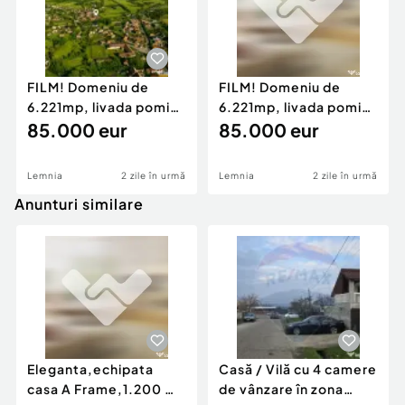
FILM! Domeniu de
FILM! Domeniu de
6.221mp, livada pomi
6.221mp, livada pomi
fructiferi casa si ane
85.000 eur
fructiferi casa si ane
85.000 eur
Lemnia
2 zile în urmă
Lemnia
2 zile în urmă
Anunturi similare
Eleganta,echipata
Casă / Vilă cu 4 camere
casa A Frame,1.200 mp
de vânzare în zona