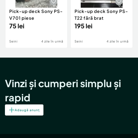
Pick-up deck Sony PS-
Pick-up deck Sony PS-
V701 piese
T22 fără brat
75 lei
195 lei
Seini
4 zile în urmă
Seini
4 zile în urmă
Vinzi și cumperi simplu și
rapid
Adaugă anunț