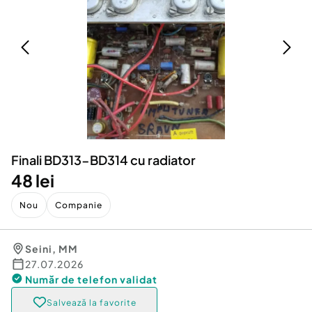
Locuri de munca
Utilaje agricole si industriale
Servicii
Piese auto si accesorii
Animale de companie
Dacia Duster
Afaceri și echipamente profesionale
Inchiriere Bunuri si Vehicule
Finali BD313-BD314 cu radiator
48 lei
Nou
Companie
Seini
,
MM
27.07.2026
Număr de telefon
validat
Salvează la favorite