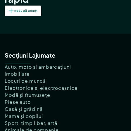
Adaugă anunț
Secțiuni Lajumate
Auto, moto și ambarcațiuni
Imobiliare
Locuri de muncă
Electronice și electrocasnice
Modă și frumusețe
Piese auto
Casă și grădină
Mama și copilul
Sport, timp liber, artă
Animale de companie