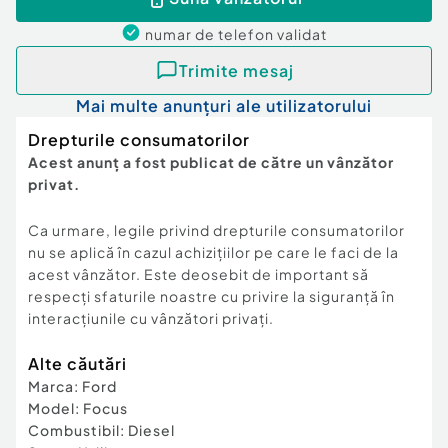
oferte.
numar de telefon
validat
Trimite mesaj
Mai multe anunțuri ale utilizatorului
Drepturile consumatorilor
Acest anunț a fost publicat de către un vânzător
privat.
Ca urmare, legile privind drepturile consumatorilor
nu se aplică în cazul achizițiilor pe care le faci de la
acest vânzător. Este deosebit de important să
respecți sfaturile noastre cu privire la siguranță în
interacțiunile cu vânzători privați.
Alte căutări
Marca
:
Ford
Model
:
Focus
Combustibil
:
Diesel