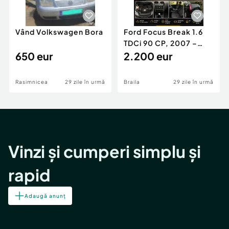
Vând Volkswagen Bora
Ford Focus Break 1.6
TDCi 90 CP, 2007 –
650 eur
Unic proprietar, ITP
2.200 eur
valabil
Rasimnicea
29 zile în urmă
Braila
29 zile în urmă
Vinzi și cumperi simplu și
rapid
Adaugă anunț