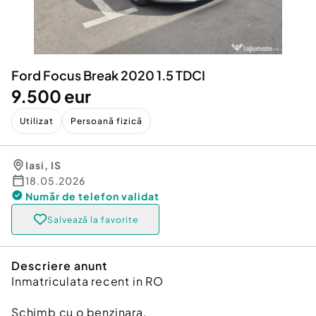
Locuri de munca
Utilaje agricole si industriale
Servicii
Piese auto si accesorii
Animale de companie
Dacia Duster
Afaceri și echipamente profesionale
Ford Focus Break 2020 1.5 TDCI
Inchiriere Bunuri si Vehicule
9.500 eur
Utilizat
Persoană fizică
Iasi
,
IS
18.05.2026
Număr de telefon
validat
Salvează la favorite
Descriere anunt
Inmatriculata recent in RO
Schimb cu o benzinara.