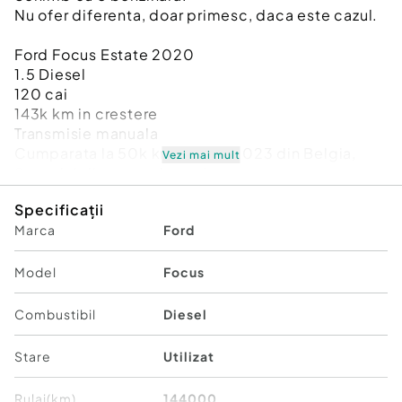
Nu ofer diferenta, doar primesc, daca este cazul.
Ford Focus Estate 2020
1.5 Diesel
120 cai
143k km in crestere
Transmisie manuala
Cumparata la 50k km, aprilie 2023 din Belgia,
Vezi mai mult
Sunt al doilea proprietar de noua.
Intretinuta doar in reprezentanta Ford (facturi
Specificații
doveditoare)
Marca
Ford
2 chei originale, ( keyless entry, keyless go)
Clima
Incalzire scaune
Model
Focus
Incalzire volan
Volan piele multifunctional
Combustibil
Diesel
Cotiera fata reglabila cu loc de depozitare si
conexiune usb
Stare
Utilizat
Senzori parcare 360
Drive mode : Normal, Eco, Sport
Rulaj(km)
144000