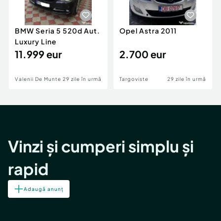
BMW Seria 5 520d Aut.
Opel Astra 2011
Luxury Line
11.999 eur
2.700 eur
Valenii De Munte
29 zile în urmă
Targoviste
29 zile în urmă
Vinzi și cumperi simplu și
rapid
Adaugă anunț