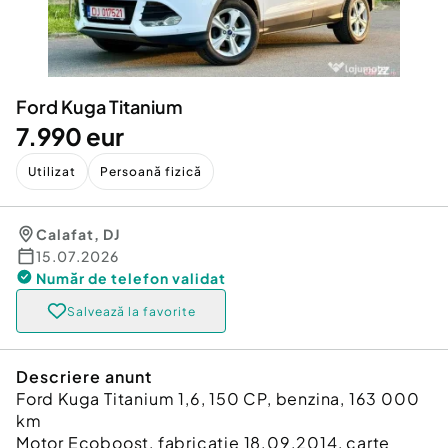
Locuri de munca
Utilaje agricole si industriale
Servicii
Piese auto si accesorii
Animale de companie
Dacia Duster
Afaceri și echipamente profesionale
Ford Kuga Titanium
Inchiriere Bunuri si Vehicule
7.990 eur
Utilizat
Persoană fizică
Calafat
,
DJ
15.07.2026
Număr de telefon
validat
Salvează la favorite
Descriere anunt
Ford Kuga Titanium 1,6, 150 CP, benzina, 163 000
km
Motor Ecoboost, fabricatie 18.09.2014, carte