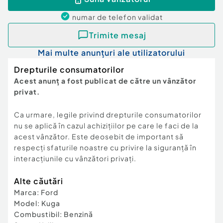
Pret – 7.990 Euro usor negociabil
Telefon – 0766.625.071
numar de telefon
validat
Număr de locuri: 3 - 6
Trimite mesaj
Număr uşi: 4 sau 5
Mai multe anunțuri ale utilizatorului
Data primei înmatriculări: Septembrie/2014
Airbag: Airbag frontal, lateral şi altele
Drepturile consumatorilor
Carte de service
Acest anunț a fost publicat de către un vânzător
Jante din aliaj uşor
privat.
ABS
Controlul stabilităţii (ESP)
Ca urmare, legile privind drepturile consumatorilor
Controlul tracţiunii (ASR)
nu se aplică în cazul achizițiilor pe care le faci de la
Servodirecţie
acest vânzător. Este deosebit de important să
Pilot automat
respecți sfaturile noastre cu privire la siguranță în
Computer de bord
interacțiunile cu vânzători privați.
Sistem STOP/START
CD
Alte căutări
Radio
Marca
:
Ford
Bluetooth
Model
:
Kuga
Navigaţie GPS
Combustibil
:
Benzină
Parbriz încălzit