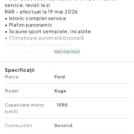
service, revizii la zi
RAR – efectuat la 19 mai 2026
• Istoric complet service
• Plafon panoramic
• Scaune sport semipiele, incalzite
• Climatizare automată bizonală
• Keyless go, keyless entry
• Închidere centralizată
Vezi mai mult
• Senzori de parcare față/spate
• Sistem de navigație
Specificații
• Parbriz si hayon încălzit
Marca
Ford
• Geamuri electrice fata, spate
• Geamuri fumurii spate
• Oglinzi laterale electrice, reglabile si rabatabile
Model
Kuga
electric
• Volan din piele, multifunctional
Capacitate motor
1590
• Asistență la pornirea în rampă
(cm3)
• Computer de bord
• Volan multifunctional
Combustibil
Benzină
• CD Player, bluetooth