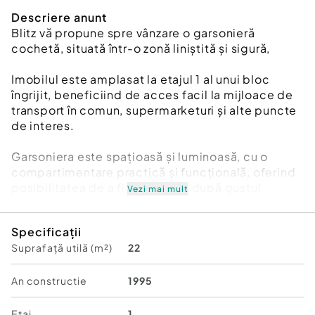
Descriere anunt
Blitz vă propune spre vânzare o garsonieră
cochetă, situată într-o zonă liniștită și sigură,
Imobilul este amplasat la etajul 1 al unui bloc
îngrijit, beneficiind de acces facil la mijloace de
transport în comun, supermarketuri și alte puncte
de interes.
Garsoniera este spațioasă și luminoasă, cu o
compartimentare practică și funcțională, oferind
posibilitatea de a fi amenajată după gustul
Vezi mai mult
fiecăruia, permite personalizarea completă a
spațiului,dupa propriul gust .
Specificații
Suprafață utilă (m²)
22
Datorită poziției excelente și prețului accesibil,
proprietatea reprezintă o variantă ideală atât
pentru locuință proprie, cât și pentru investiție
An constructie
1995
sigură – închiriere pe termen lung sau regim
hotelier.
Etaj
1