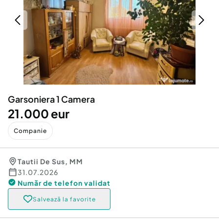
Locuri de munca
Utilaje agricole si industriale
Servicii
Piese auto si accesorii
Animale de companie
Dacia Duster
Afaceri și echipamente profesionale
Inchiriere Bunuri si Vehicule
Garsoniera 1 Camera
21.000 eur
Companie
Tautii De Sus
,
MM
31.07.2026
Număr de telefon
validat
Salvează la favorite