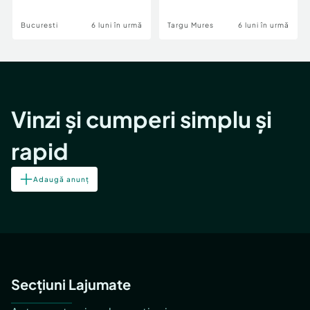
Bucuresti
6 luni în urmă
Targu Mures
6 luni în urmă
Vinzi și cumperi simplu și
rapid
Adaugă anunț
Secțiuni Lajumate