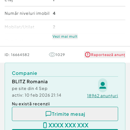
???? Avantaje:
Număr niveluri imobil
4
• Zonă liniștită, ferită de trafic intens
• Etaj intermediar (etajul 1)
Mobilat/Utilat
2
• Acces rapid la transport public, magazine,
farmacii
Vezi mai mult
Comfort
2
• Spațiu practic și ușor de întreținut
• Ideal pentru tineri, seniori sau investitori
Stare
Bună
ID:
16664582
1029
Raportează anunț
???? Contactează-ne pentru detalii și
programarea unei vizionări!
Companie
Garsoniera aceasta te va surprinde plăcut prin
raportul excelent calitate-preț!
BLITZ Romania
Cod ofertă / ID BLITZ: P157045
pe site din
4 Sep
Id intern: P157045
activ:
10 feb 2026 21:14
18962
anunțuri
Nu există recenzii
Confort:
2
Tip imobil:
Bloc de apartamente
Trimite mesaj
XXXX XXX XXX