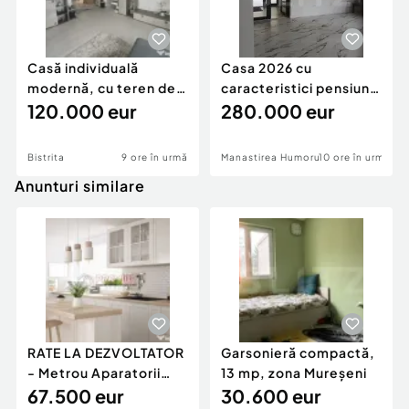
Casă individuală
Casa 2026 cu
modernă, cu teren de
caracteristici pensiune
1.356 mp – la doa
120.000 eur
280k
280.000 eur
Bistrita
9 ore în urmă
Manastirea Humorului
10 ore în urmă
Anunturi similare
RATE LA DEZVOLTATOR
Garsonieră compactă,
- Metrou Aparatorii
13 mp, zona Mureșeni
Patriei -
67.500 eur
30.600 eur