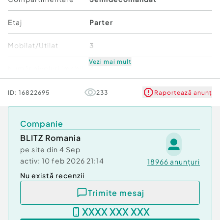
Cod ofertă / ID BLITZ: P170654
Id intern: P170654
Etaj
Parter
Confort:
1
Mobilat/Utilat
3
Tip imobil:
Alte tipuri
Număr Băi:
1
Vezi mai mult
Număr niveluri imobil
4
Stare
Bună
ID:
16822695
233
Raportează anunț
Comfort
1
Companie
BLITZ Romania
pe site din
4 Sep
activ:
10 feb 2026 21:14
18966
anunțuri
Nu există recenzii
Trimite mesaj
XXXX XXX XXX