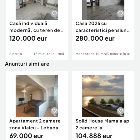
Casă individuală
Casa 2026 cu
modernă, cu teren de
caracteristici pensiune
1.356 mp – la doa
120.000 eur
280k
280.000 eur
Bistrita
12 minute în urmă
Manastirea Humorului
3 minute în urmă
Anunturi similare
Apartament 2 camere
Solid House Mamaia ap
zona Vlaicu - Lebada
2 camere la
69.000 eur
cheie,langa Mega
104.888 eur