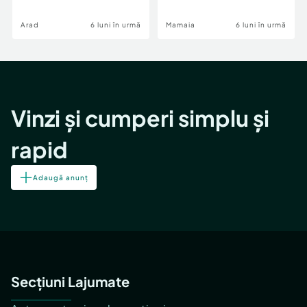
Image
Arad
6 luni în urmă
Mamaia
6 luni în urmă
Vinzi și cumperi simplu și
rapid
Adaugă anunț
Secțiuni Lajumate