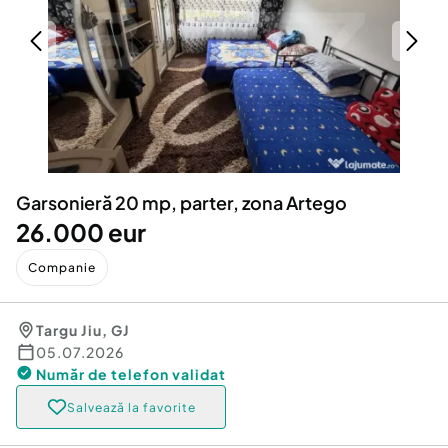
Locuri de munca
Utilaje agricole si industriale
Servicii
Piese auto si accesorii
Animale de companie
Dacia Duster
Afaceri și echipamente profesionale
Inchiriere Bunuri si Vehicule
Garsonieră 20 mp, parter, zona Artego
26.000 eur
Companie
Targu Jiu
,
GJ
05.07.2026
Număr de telefon
validat
Salvează la favorite