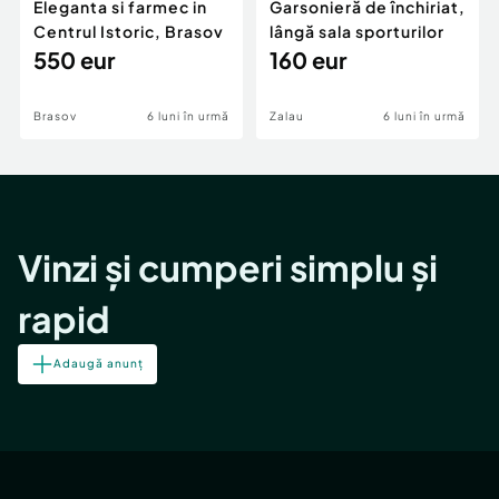
Eleganta si farmec in
Garsonieră de închiriat,
Centrul Istoric, Brasov
lângă sala sporturilor
550 eur
160 eur
Brasov
6 luni în urmă
Zalau
6 luni în urmă
Vinzi și cumperi simplu și
rapid
Adaugă anunț