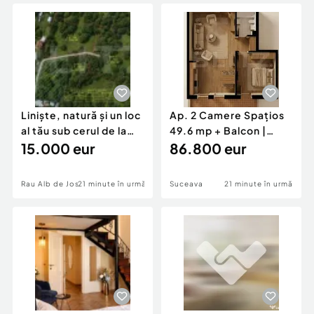
Locuri de munca
Utilaje agricole si industriale
Servicii
Piese auto si accesorii
Animale de companie
Dacia Duster
Afaceri și echipamente profesionale
Inchiriere Bunuri si Vehicule
Liniște, natură și un loc
Ap. 2 Camere Spațios
al tău sub cerul de la
49.6 mp + Balcon |
Râul A
15.000 eur
Burdujeni | Rate 35
86.800 eur
Rau Alb de Jos
21 minute în urmă
Suceava
21 minute în urmă