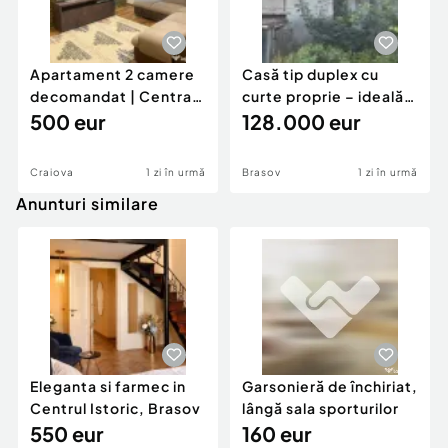
Apartament 2 camere
Casă tip duplex cu
decomandat | Centrală
curte proprie – ideală
proprie | 60 mp |
500 eur
pentru renovar
128.000 eur
Craiova
1 zi în urmă
Brasov
1 zi în urmă
Anunturi similare
Eleganta si farmec in
Garsonieră de închiriat,
Centrul Istoric, Brasov
lângă sala sporturilor
550 eur
160 eur