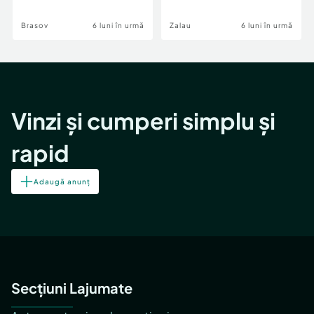
Brasov
6 luni în urmă
Zalau
6 luni în urmă
Vinzi și cumperi simplu și
rapid
Adaugă anunț
Secțiuni Lajumate