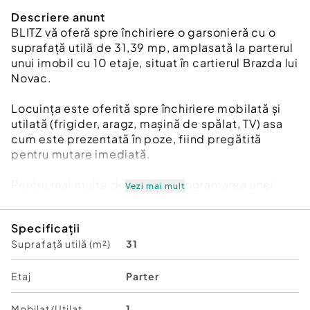
Descriere anunt
BLITZ vă oferă spre închiriere o garsonieră cu o
suprafață utilă de 31,39 mp, amplasată la parterul
unui imobil cu 10 etaje, situat în cartierul Brazda lui
Novac.
Locuința este oferită spre închiriere mobilată și
utilată (frigider, aragz, mașină de spălat, TV) asa
cum este prezentată în poze, fiind pregătită
pentru mutare imediată.
Pentru mai multe detalii sau programarea unei
Vezi mai mult
vizionări, nu ezita să ne contactezi!
Cod ofertă / ID BLITZ: P175832
Specificații
Id intern: P175832
Suprafață utilă (m²)
31
Confort:
1
Tip imobil:
Bloc de apartamente
Etaj
Parter
Mobilat/Utilat
1