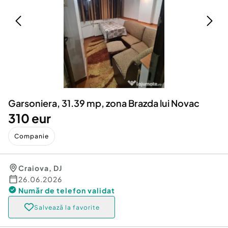
Locuri de munca
Utilaje agricole si industriale
Servicii
Piese auto si accesorii
Animale de companie
Dacia Duster
Afaceri și echipamente profesionale
Inchiriere Bunuri si Vehicule
Garsoniera, 31.39 mp, zona Brazda lui Novac
310 eur
Companie
Craiova
,
DJ
26.06.2026
Număr de telefon
validat
Salvează la favorite