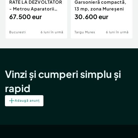
RATE LA DEZVOLTATOR
Garsonieră compactă,
- Metrou Aparatorii
13 mp, zona Mureșeni
Patriei -
67.500 eur
30.600 eur
Bucuresti
6 luni în urmă
Targu Mures
6 luni în urmă
Vinzi și cumperi simplu și
rapid
Adaugă anunț