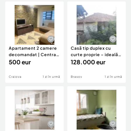
Locuri de munca
Utilaje agricole si industriale
Servicii
Piese auto si accesorii
Animale de companie
Dacia Duster
Afaceri și echipamente profesionale
Inchiriere Bunuri si Vehicule
Apartament 2 camere
Casă tip duplex cu
decomandat | Centrală
curte proprie – ideală
proprie | 60 mp |
500 eur
pentru renovar
128.000 eur
Craiova
1 zi în urmă
Brasov
1 zi în urmă