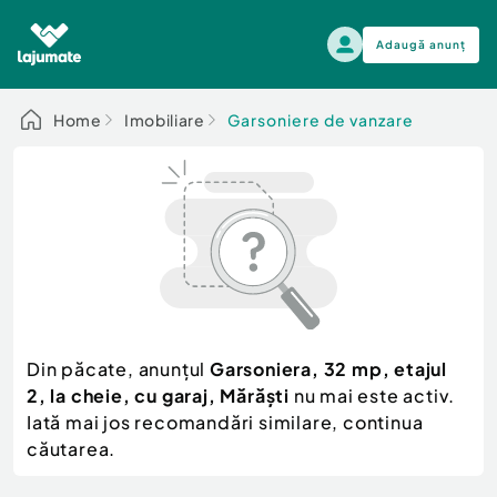
Adaugă anunț
Alege categoria
Home
Imobiliare
Garsoniere de vanzare
Auto, moto si ambarcatiuni
Toate Anunturile
Auto, moto si ambarcatiuni
Imobiliare
Autoturisme
Electronice si electrocasnice
Anvelope si Jante
Casa si gradina
Alege dupa sezon
Piese auto
Scutere - ATV - UTV
Din păcate, anunțul
Garsoniera, 32 mp, etajul
Mama si copilul
Autoutilitare
2, la cheie, cu garaj, Mărăști
nu mai este activ.
Moda si frumusete
Ambarcatiuni
Iată mai jos recomandări similare, continua
Sport, timp liber, arta
căutarea.
Camioane - Rulote - Remorci
Agro si Industrie
Motociclete