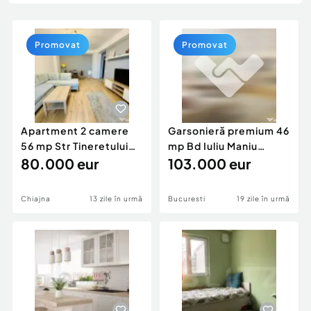
Locuri de munca
Utilaje agricole si industriale
Servicii
Piese auto si accesorii
Animale de companie
Promovat
Promovat
Dacia Duster
Afaceri și echipamente profesionale
Inchiriere Bunuri si Vehicule
Apartment 2 camere
Garsonieră premium 46
56 mp Str Tineretului
mp Bd Iuliu Maniu
mobilat și utilat
80.000 eur
mobilată și utila
103.000 eur
Chiajna
13 zile în urmă
Bucuresti
19 zile în urmă