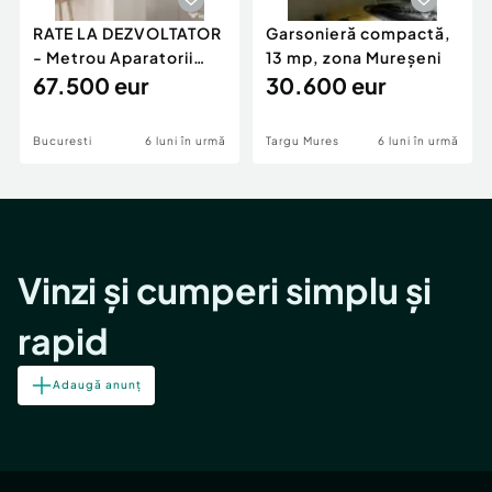
RATE LA DEZVOLTATOR
Garsonieră compactă,
- Metrou Aparatorii
13 mp, zona Mureșeni
Patriei -
67.500 eur
30.600 eur
Bucuresti
6 luni în urmă
Targu Mures
6 luni în urmă
Vinzi și cumperi simplu și
rapid
Adaugă anunț