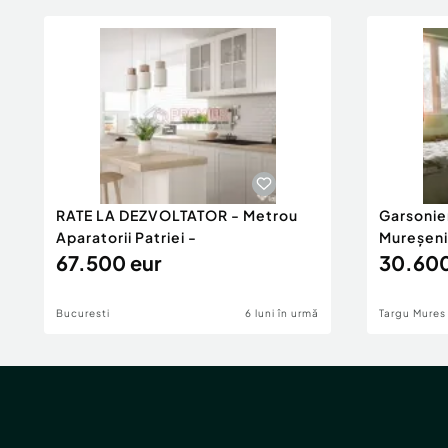
RATE LA DEZVOLTATOR - Metrou
Garsonie
Aparatorii Patriei -
Mureșeni
67.500 eur
30.600
Bucuresti
6 luni în urmă
Targu Mures