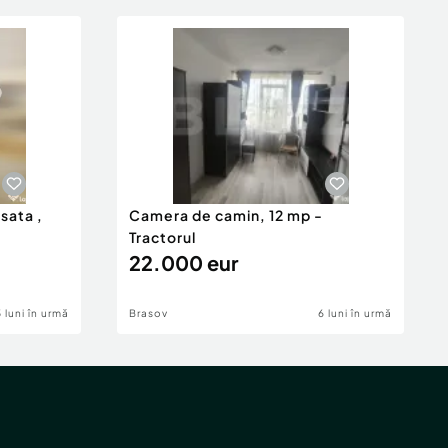
isata ,
Camera de camin, 12 mp -
Tractorul
22.000 eur
5 luni în urmă
Brasov
6 luni în urmă