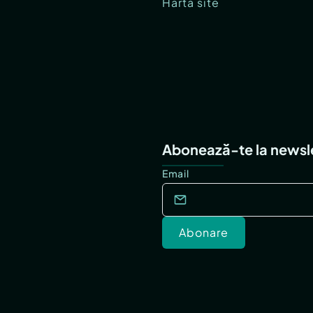
Hartă site
Abonează-te la newsl
Email
Abonare