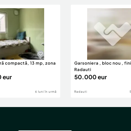
ră compactă, 13 mp, zona
Garsoniera , bloc nou , fin
Radauti
 eur
50.000 eur
6 luni în urmă
Radauti