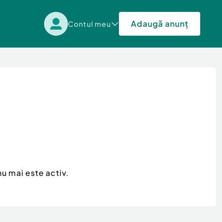
Adaugă anunț
Contul meu
u mai este activ.