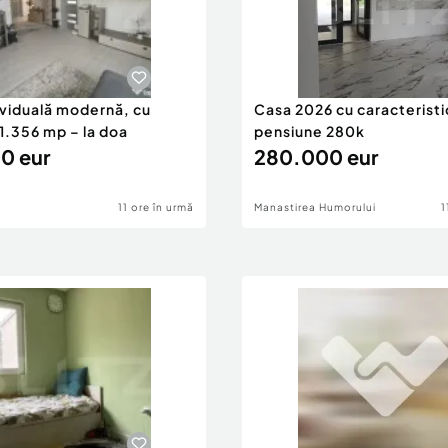
ividuală modernă, cu
Casa 2026 cu caracteristi
1.356 mp – la doa
pensiune 280k
0 eur
280.000 eur
11 ore în urmă
Manastirea Humorului
1