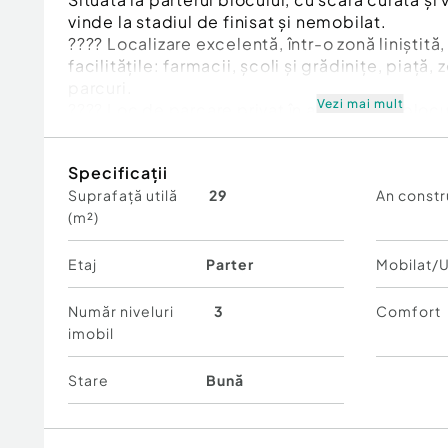
vinde la stadiul de finisat și nemobilat.
???? Localizare excelentă, într-o zonă liniștit
facilitățile: farmacii, școli și grădinițe, piață
parcuri.
Vezi mai mult
???? Loc de parcare privat în apropierea blocu
???? Disponibilă imediat, ideală atât pentru lo
Specificații
investiție.
Suprafață utilă
29
An constr
Cod ofertă / ID BLITZ: P155707
(m²)
Id intern: P155707
Confort:
1
Etaj
Parter
Mobilat/U
Tip imobil:
Bloc de apartamente
Număr niveluri
3
Comfort
imobil
Stare
Bună