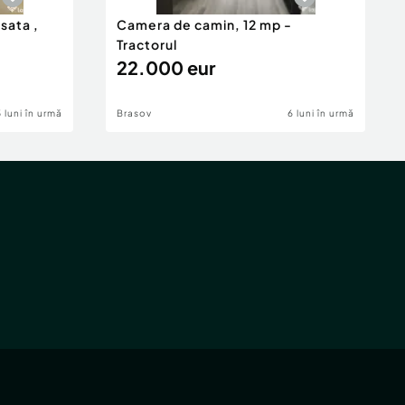
isata ,
Camera de camin, 12 mp -
Tractorul
22.000 eur
5 luni în urmă
Brasov
6 luni în urmă