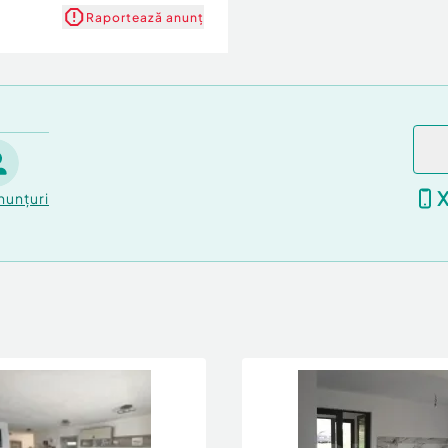
Raportează anunț
nunțuri