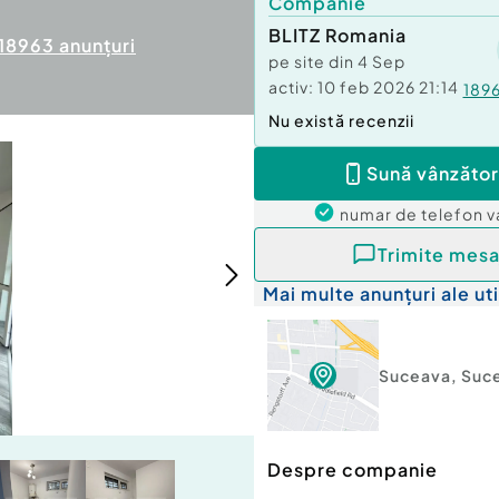
Companie
BLITZ Romania
18963
anunțuri
pe site din
4 Sep
activ:
10 feb 2026 21:14
189
Nu există recenzii
Sună vânzător
numar de telefon
v
Trimite mesa
Mai multe anunțuri ale uti
Suceava
,
Suc
Despre companie