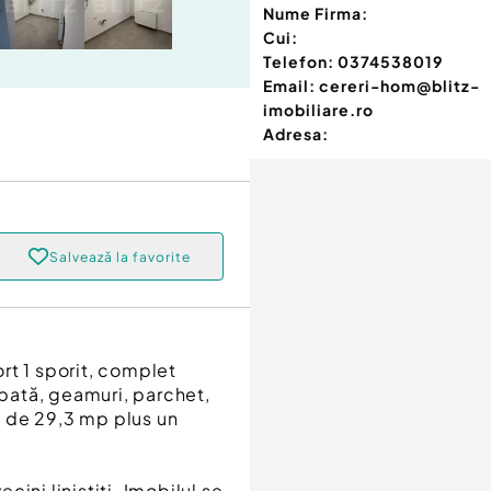
Nume Firma:
Cui:
Telefon:
0374538019
Email:
cereri-hom@blitz-
imobiliare.ro
Adresa:
Salvează la favorite
rt 1 sporit, complet
mbată, geamuri, parchet,
lă de 29,3 mp plus un
ecini liniștiți. Imobilul se