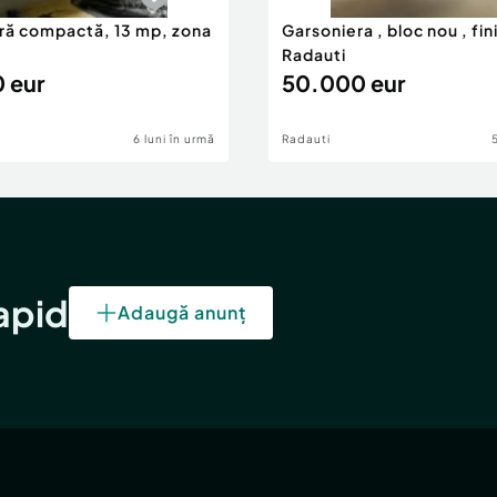
ră compactă, 13 mp, zona
Garsoniera , bloc nou , fin
Radauti
 eur
50.000 eur
6 luni în urmă
Radauti
rapid
Adaugă anunț