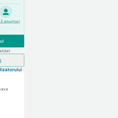
63
anunțuri
ul
alidat
j
lizatorului
eava