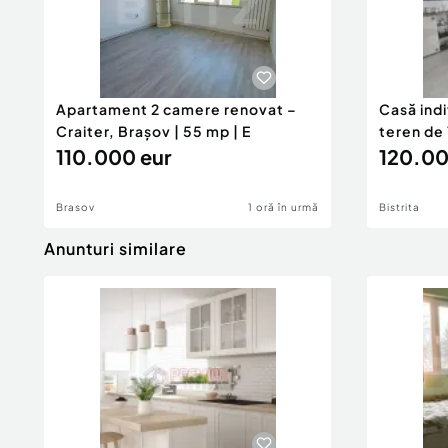
Apartament 2 camere renovat –
Casă ind
Craiter, Brașov | 55 mp | E
teren de 
110.000 eur
120.00
Brasov
1 oră în urmă
Bistrita
Anunturi similare