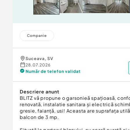
Companie
Suceava
,
SV
28.07.2026
Număr de telefon
validat
Descriere anunt
BLITZ vă propune o garsonieă spațioasă, confo
renovată, instalatie sanitara și electrică schi
gresie, faianță, usi! Aceasta are suprafața uti
balcon de 3 mp.
Situată la parterul blocului, cu scară curată și v