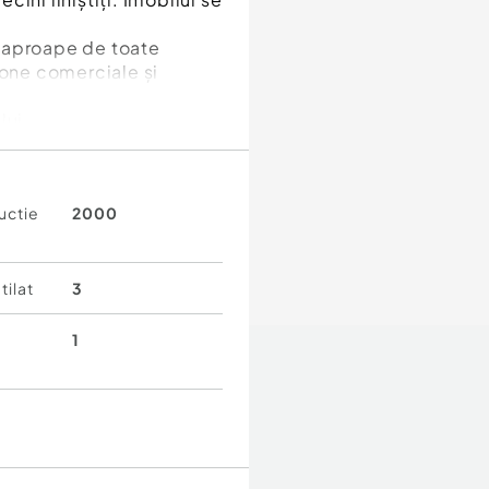
ă, aproape de toate
, zone comerciale și
lui.
cuit cât și pentru
uctie
2000
tilat
3
1