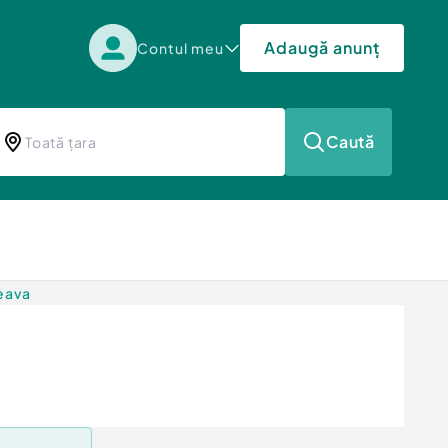
Adaugă anunț
Contul meu
Caută
eava