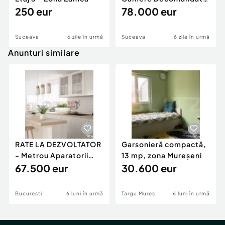
250 eur
Zona Centru
78.000 eur
Suceava
6 zile în urmă
Suceava
6 zile în urmă
Anunturi similare
RATE LA DEZVOLTATOR
Garsonieră compactă,
- Metrou Aparatorii
13 mp, zona Mureșeni
Patriei -
67.500 eur
30.600 eur
Bucuresti
6 luni în urmă
Targu Mures
6 luni în urmă