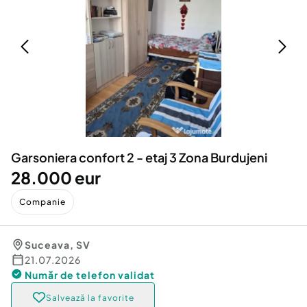
Locuri de munca
Utilaje agricole si industriale
Servicii
Piese auto si accesorii
Animale de companie
Dacia Duster
Afaceri și echipamente profesionale
Inchiriere Bunuri si Vehicule
Garsoniera confort 2 - etaj 3 Zona Burdujeni
28.000 eur
Companie
Suceava
,
SV
21.07.2026
Număr de telefon
validat
Salvează la favorite