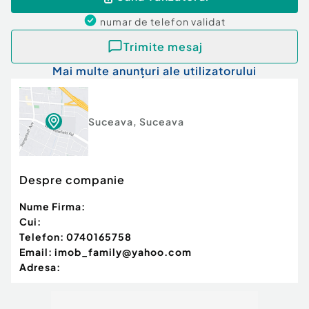
numar de telefon
validat
Trimite mesaj
Mai multe anunțuri ale utilizatorului
Suceava
,
Suceava
Despre companie
Nume Firma:
Cui:
Telefon:
0740165758
Email:
imob_family@yahoo.com
Adresa: