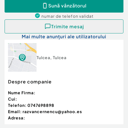
Sună vânzătorul
numar de telefon
validat
Trimite mesaj
Mai multe anunțuri ale utilizatorului
Tulcea
,
Tulcea
Despre companie
Nume Firma:
Cui:
Telefon:
0747698898
Email:
razvancernencu@yahoo.es
Adresa: