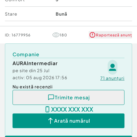
Stare
Bună
ID:
16779956
180
Raportează anunț
Companie
AURAIntermediar
pe site din
25 Jul
activ:
05 aug 2026 17:56
71
anunțuri
Nu există recenzii
Trimite mesaj
XXXX XXX XXX
Arată numărul