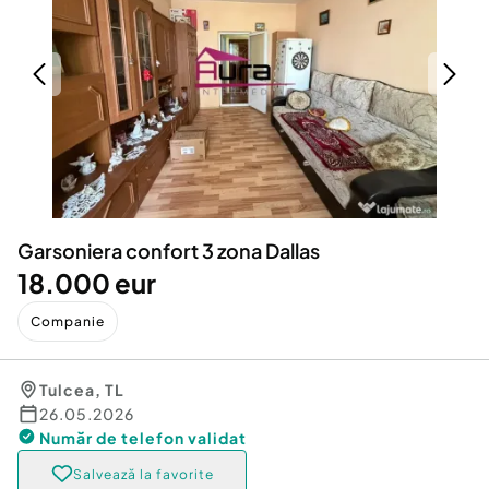
Locuri de munca
Utilaje agricole si industriale
Servicii
Piese auto si accesorii
Animale de companie
Dacia Duster
Afaceri și echipamente profesionale
Inchiriere Bunuri si Vehicule
Garsoniera confort 3 zona Dallas
18.000 eur
Companie
Tulcea
,
TL
26.05.2026
Număr de telefon
validat
Salvează la favorite