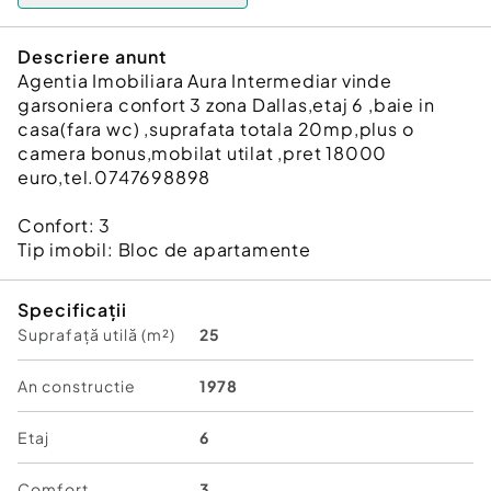
Descriere anunt
Agentia Imobiliara Aura Intermediar vinde
garsoniera confort 3 zona Dallas,etaj 6 ,baie in
casa(fara wc) ,suprafata totala 20mp,plus o
camera bonus,mobilat utilat ,pret 18000
euro,tel.0747698898
Confort:
3
Tip imobil:
Bloc de apartamente
Specificații
Suprafață utilă (m²)
25
An constructie
1978
Etaj
6
Comfort
3