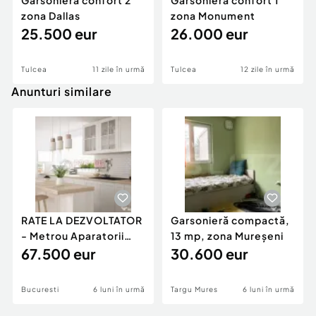
Garsoniera confort 2
Garsoniera confort 1
zona Dallas
zona Monument
25.500 eur
26.000 eur
Tulcea
11 zile în urmă
Tulcea
12 zile în urmă
Anunturi similare
RATE LA DEZVOLTATOR
Garsonieră compactă,
- Metrou Aparatorii
13 mp, zona Mureșeni
Patriei -
67.500 eur
30.600 eur
Bucuresti
6 luni în urmă
Targu Mures
6 luni în urmă