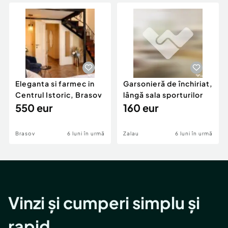
Locuri de munca
Utilaje agricole si industriale
Servicii
Piese auto si accesorii
Animale de companie
Dacia Duster
Afaceri și echipamente profesionale
Inchiriere Bunuri si Vehicule
Eleganta si farmec in
Garsonieră de închiriat,
Centrul Istoric, Brasov
lângă sala sporturilor
550 eur
160 eur
Brasov
6 luni în urmă
Zalau
6 luni în urmă
Vinzi și cumperi simplu și
rapid