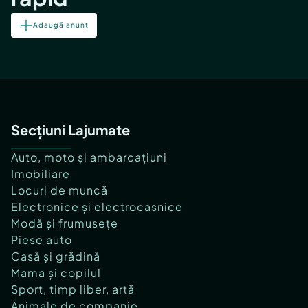
Adaugă anunț
Secțiuni Lajumate
Auto, moto și ambarcațiuni
Imobiliare
Locuri de muncă
Electronice și electrocasnice
Modă și frumusețe
Piese auto
Casă și grădină
Mama și copilul
Sport, timp liber, artă
Animale de companie