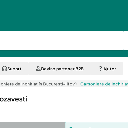
Suport
Devino partener B2B
Ajutor
oniere de inchiriat în Bucuresti-Ilfov
Garsoniere de inchiria
rozavesti