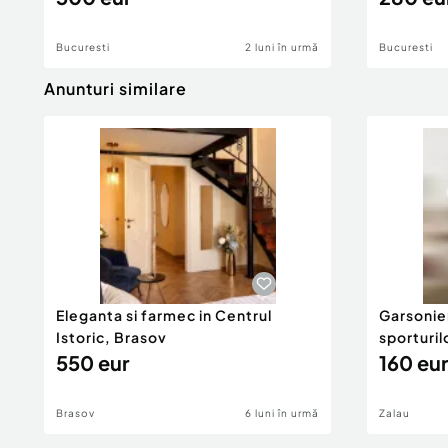
Bucuresti
2 luni în urmă
Bucuresti
Anunturi similare
Eleganta si farmec in Centrul
Garsonier
Istoric, Brasov
sporturil
550 eur
160 eur
Brasov
6 luni în urmă
Zalau