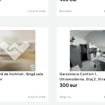
2 luni în urmă
Bucuresti
ă de închiriat, lângă sala
Garsoniera Confort 1,
or
Ultramoderna, Etaj 2, Stra
2
300 eur
6 luni în urmă
Targu Jiu