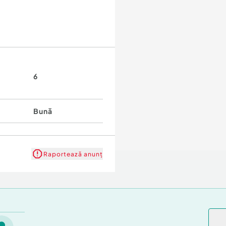
6
Bună
Raportează anunț