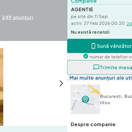
Companie
AGENTIE
pe site din
11 Sep
249
anunțuri
activ:
27 feb 2026 00:20
2
Nu există recenzii
Sună vânzător
numar de telefon
v
Trimite mesa
Mai multe anunțuri ale uti
Bucuresti
,
Buc
Ilfov
Despre companie