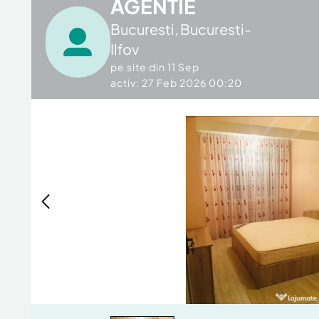
AGENTIE
Bucuresti
,
Bucuresti-
Ilfov
pe site din
11 Sep
activ: 27 Feb 2026 00:20