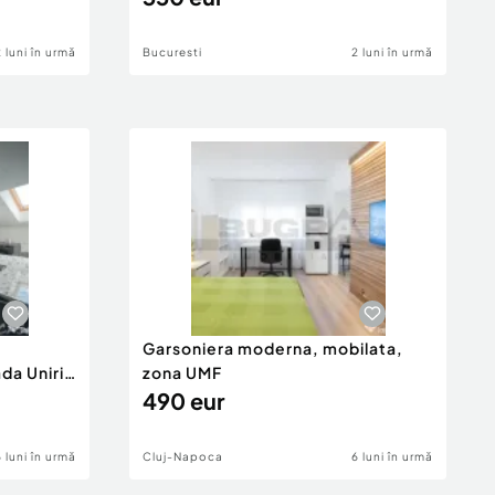
2 luni în urmă
Bucuresti
2 luni în urmă
Garsoniera moderna, mobilata,
da Unirii
zona UMF
490 eur
6 luni în urmă
Cluj-Napoca
6 luni în urmă