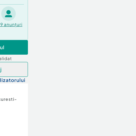
49
anunțuri
ul
alidat
j
lizatorului
uresti-