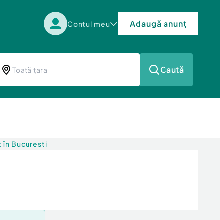
Adaugă anunț
Contul meu
Caută
t în Bucuresti