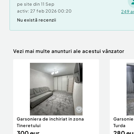
pe site din
11 Sep
activ:
27 feb 2026 00:20
249
a
Nu există recenzii
Vezi mai multe anunturi ale acestui vânzator
Garsoniera de inchiriat in zona
Garsonier
Tineretului
Turda
300 eur
280 eu