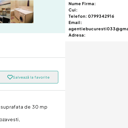
Nume Firma:
Cui:
Telefon:
0799342916
Email:
agentiebucuresti033@gma
Adresa:
Salvează la favorite
 o suprafata de 30 mp
ozavesti,