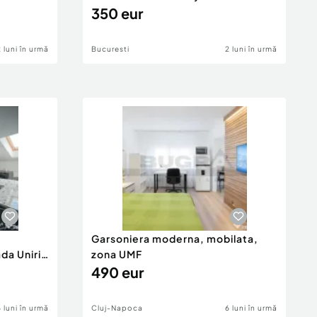
350 eur
2 luni în urmă
Bucuresti
2 luni în urmă
Garsoniera moderna, mobilata,
da Unirii
zona UMF
490 eur
6 luni în urmă
Cluj-Napoca
6 luni în urmă