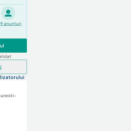
49
anunțuri
ul
alidat
j
lizatorului
uresti-