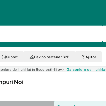
Suport
Devino partener B2B
Ajutor
oniere de inchiriat în Bucuresti-Ilfov
Garsoniere de inchiria
mpuri Noi