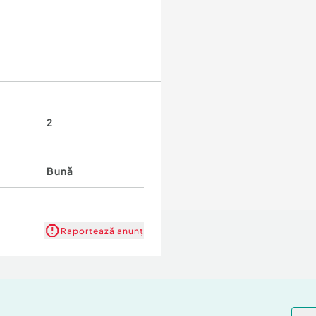
2
Bună
Raportează anunț