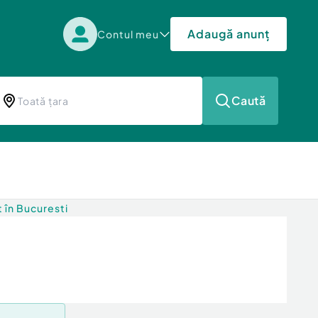
Adaugă anunț
Contul meu
Caută
t în Bucuresti