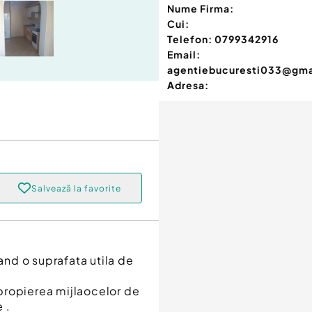
Nume Firma:
Cui:
Telefon:
0799342916
Email:
agentiebucuresti033@gma
Adresa:
Salvează la favorite
vand o suprafata utila de
 apropierea mijlaocelor de
 .