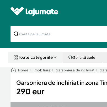
Toate categoriile
Solicită curier
Home
Imobiliare
Garsoniere de inchiriat
Gars
Garsoniera de inchiriat in zona Ti
290 eur