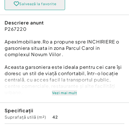
Salvează la favorite
Descriere anunt
P267220
ApexImobiliare.Ro a propune spre INCHIRIERE o
garsoniera situata in zona Parcul Carol in
complexul Novum Viilor .
Aceasta garsoniera este ideala pentru cei care își
doresc un stil de viață confortabil, într-o locație
centrală, cu acces facil la transportul public,
centre comerciale, restaurante și alte facilități
urbane.
Vezi mai mult
Garsoniera are o suprafata de 42 mp si se afla la
Specificații
ETAJUL 4 intr-un bloc cu regim de inaltime P+ 11.
Suprafață utilă (m²)
42
Dispune de incalzire realizata cu ajutorul centralei
proprii