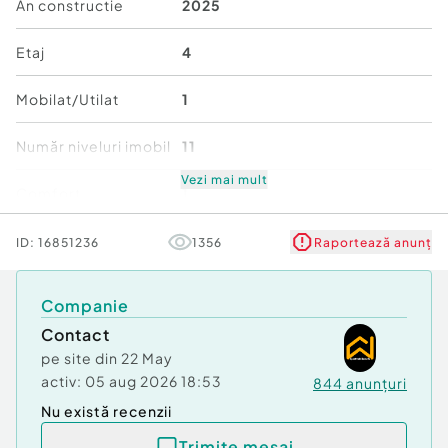
An constructie
2025
Este complet mobilata și utilata, pregătita pentru
mutare imediată. Pretul este de 500eur si 550eur
Etaj
4
cu loc de parcare
Mobilat/Utilat
1
Pentru mai multe informații și programarea unei
vizionări, vă invităm să ne contactați!
Număr niveluri imobil
11
Id intern: P267220
Vezi mai mult
Comfort
1
Confort:
1
Tip imobil:
Bloc de apartamente
Stare
Bună
ID:
16851236
1356
Raportează anunț
Nr. locuri parcare:
1
Companie
Contact
pe site din
22 May
activ:
05 aug 2026 18:53
844
anunțuri
Nu există recenzii
Trimite mesaj