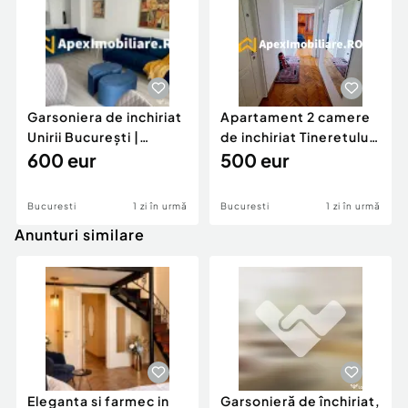
Garsoniera de inchiriat
Apartament 2 camere
Unirii București |
de inchiriat Tineretului
ApexImobiliare.r
600 eur
București | Ap
500 eur
Bucuresti
1 zi în urmă
Bucuresti
1 zi în urmă
Anunturi similare
Eleganta si farmec in
Garsonieră de închiriat,