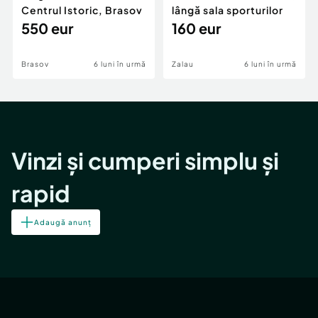
Centrul Istoric, Brasov
lângă sala sporturilor
550 eur
160 eur
Brasov
6 luni în urmă
Zalau
6 luni în urmă
Vinzi și cumperi simplu și
rapid
Adaugă anunț