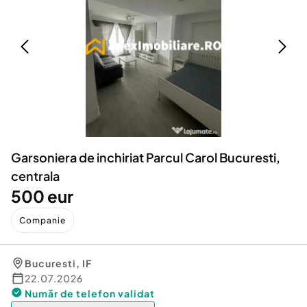
Locuri de munca
Utilaje agricole si industriale
Servicii
Piese auto si accesorii
Animale de companie
Dacia Duster
Afaceri și echipamente profesionale
Inchiriere Bunuri si Vehicule
Garsoniera de inchiriat Parcul Carol Bucuresti,
centrala
500 eur
Companie
Bucuresti
,
IF
22.07.2026
Număr de telefon
validat