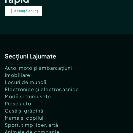
Adaugă anunț
Secțiuni Lajumate
Auto, moto și ambarcațiuni
Imobiliare
Locuri de muncă
Electronice și electrocasnice
Modă și frumusețe
Piese auto
Casă și grădină
Mama și copilul
Sport, timp liber, artă
Animale de companie