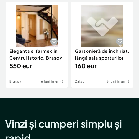
Locuri de munca
Utilaje agricole si industriale
Servicii
Piese auto si accesorii
Animale de companie
Dacia Duster
Afaceri și echipamente profesionale
Inchiriere Bunuri si Vehicule
Eleganta si farmec in
Garsonieră de închiriat,
Centrul Istoric, Brasov
lângă sala sporturilor
550 eur
160 eur
Brasov
6 luni în urmă
Zalau
6 luni în urmă
Vinzi și cumperi simplu și
rapid