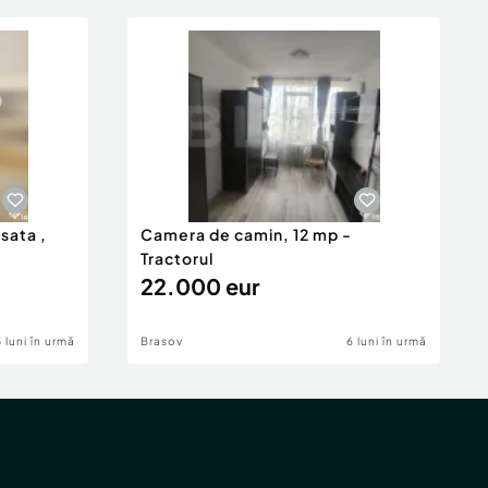
isata ,
Camera de camin, 12 mp -
Tractorul
22.000 eur
5 luni în urmă
Brasov
6 luni în urmă