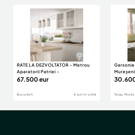
RATE LA DEZVOLTATOR - Metrou
Garsonie
Aparatorii Patriei -
Mureșeni
67.500 eur
30.600
Bucuresti
6 luni în urmă
Targu Mures