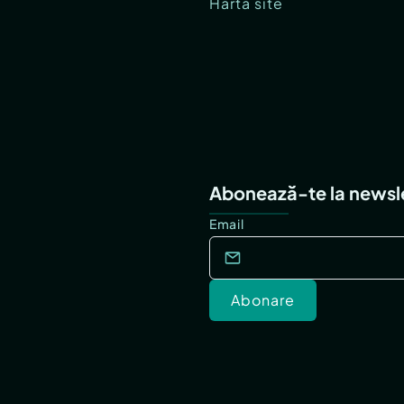
Hartă site
Abonează-te la newsl
Email
Abonare