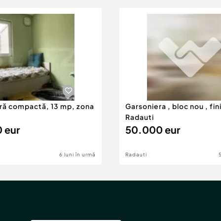
ră compactă, 13 mp, zona
Garsoniera , bloc nou , fin
Radauti
 eur
50.000 eur
6 luni în urmă
Radauti