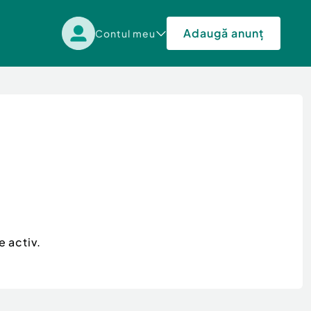
Adaugă anunț
Contul meu
e activ.